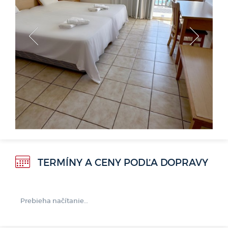
<
>
TERMÍNY A CENY PODĽA DOPRAVY
Prebieha načítanie…