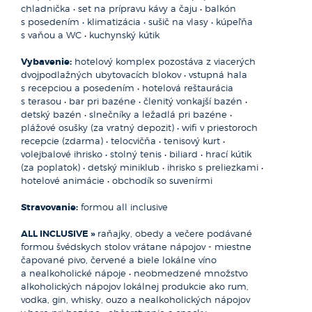
a chnapala červeného. Počas rybačky si môžete spríjemniť
chladnička • set na prípravu kávy a čaju • balkón
čas kávou, sendvičom a chladenými nápojmi. Výlet
s posedením • klimatizácia • sušič na vlasy • kúpeľňa
Oficiálny názov:
Cyperská republika (gr. Kipriaki dimokratia)
v anglickom jazyku. Transfer nie je v cene. Občerstvenie je
s vaňou a WC • kuchynský kútik
Hlavné mesto:
Nikózia
v cene a daný úlovok si môžete privlastniť
Počet obyvateľov:
885.800
Vybavenie:
hotelový komplex pozostáva z viacerých
Rozloha:
9.251 km²
(Orientačná cena cca 65€ dospelý / 35€ dieťa)
dvojpodlažných ubytovacích blokov • vstupná hala
Mena:
euro / turecká líra
s recepciou a posedením • hotelová reštaurácia
Cestovný doklad:
Občiansky preukaz / Cestovný pas
s terasou • bar pri bazéne • členitý vonkajší bazén •
detský bazén • slnečníky a ležadlá pri bazéne •
Kalimera Cyprus
plážové osušky (za vratný depozit) • wifi v priestoroch
AYIA NAPA, PROTARAS
recepcie (zdarma) • telocvičňa • tenisový kurt •
Navštívite kráľovské mesto Kourion a objavíte krásy
volejbalové ihrisko • stolný tenis • biliard • hrací kútik
starovekého amfiteátra a rímskych kúpeľov. V centre mesta
(za poplatok) • detský miniklub • ihrisko s preliezkami •
Paphos si obhliadnete mozaiky v komplexe Kato Pafos,
hotelové animácie • obchodík so suvenírmi
nasleduje voľný program na prechádzku. Cestou späť
navštívite aj slávne rodisko Afrodity a jej pláž. Výlet je
Stravovanie:
formou all inclusive
celodenný s pravidelnými prestávkami, vhodný aj pre deti.
Obed a nápoje nie sú zahrnuté v cene.
ALL INCLUSIVE »
raňajky, obedy a večere podávané
formou švédskych stolov vrátane nápojov - miestne
(Orientačná cena 67€ dospelý / 37€ dieťa)
čapované pivo, červené a biele lokálne víno
a nealkoholické nápoje • neobmedzené množstvo
alkoholických nápojov lokálnej produkcie ako rum,
vodka, gin, whisky, ouzo a nealkoholických nápojov
Lodný výlet Discovery