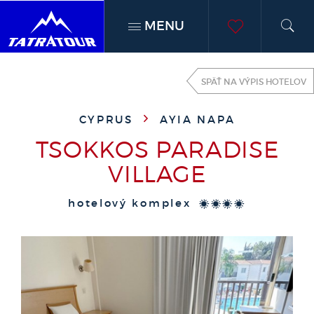
MENU
h
moje
SPÄŤ NA VÝPIS HOTELOV
obľúben
CYPRUS
AYIA NAPA
TSOKKOS PARADISE
VILLAGE
hotelový komplex
****