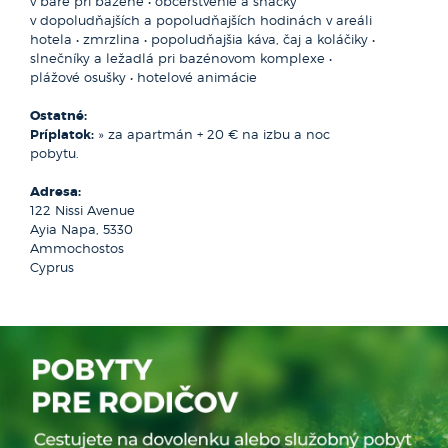
v bare pri bazéne • občerstvenie a snacky
v dopoludňajších a popoludňajších hodinách v areáli
LIMASSOL, LARNAKA, AYIA NAPA, PROTARAS
Počas plavby uvidíte morské jaskyne, pieskovcové útesy,
hotela • zmrzlina • popoludňajšia káva, čaj a koláčiky •
mys Capo Greco, záliv Konnos Bay, Green Bay. Z lode
slnečníky a ležadlá pri bazénovom komplexe •
Varoshu tzv. Mesto duchov. Cestou späť je zastávka
plážové osušky • hotelové animácie
na kúpanie v Modrej Lagúne alebo Fig Tree Bay
s korytnačkami. Celá táto oblasť je preslávená krištáľovo
Ostatné:
čistou vodou. Obed (bez nápojov) je v cene. Transfer
Príplatok:
» za apartmán + 20 € na izbu a noc
do prístavu je zahrnutý v cene
pobytu.
(Orientačná cena cca 77€ dospelý / 57€ dieťa)
Adresa:
122 Nissi Avenue
Ayia Napa, 5330
Ammochostos
Cyprus
Nikózia - Severný Cyprus
LARNAKA, AYIA NAPA, PROTARAS
Navštívite významný kláštor Bellapais, mesto Kyrenias