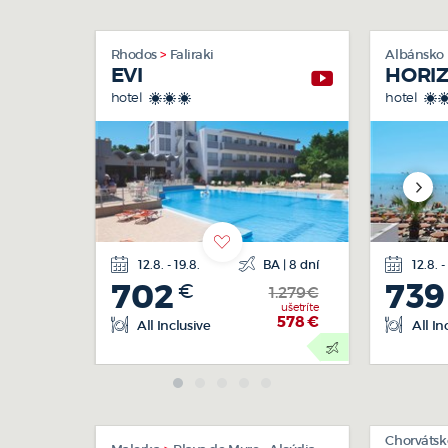
Rhodos
Faliraki
Albánsko
EVI
HORI
hotel
hotel
***
*
12.8. - 19.8.
BA | 8 dní
12.8. -
letecká
702
739
€
doprava
1.279€
ušetríte
578
€
All Inclusive
All In
Chorváts