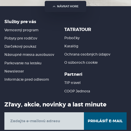
NÁVRAT HORE
Služby pre vás
TATRATOUR
Vernostný program
Pobočky
Pobyty pre rodičov
Katalóg
Darčekový poukaz
Ochrana osobných údajov
Nástupné miesta autobusov
O súboroch cookie
Parkovanie na letisku
Newsletter
Partneri
Informácie pred odletom
TIP travel
COOP Jednota
Zľavy, akcie, novinky a last minute
PRIHLÁSIŤ E-MAIL