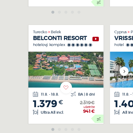
Turecko
Belek
Cyprus
P
BELCONTI RESORT
VRISS
hotelový komplex
hotel
******
*
11.8. - 18.8.
BA | 8 dní
11.8. -
letecká
1.379
1.4
€
doprava
2.319€
ušetríte
941
€
Ultra All incl.
All In