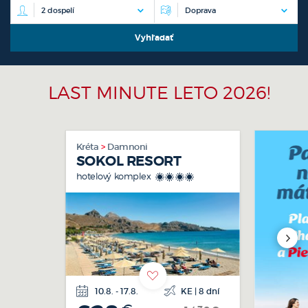
LAST MINUTE LETO 2026!
Last minute!
Parkovanie zdarma!
Extra výhody
Kréta
Damnoni
SOKOL RESORT
hotelový komplex
****
10.8. - 17.8.
KE | 8 dní
letecká