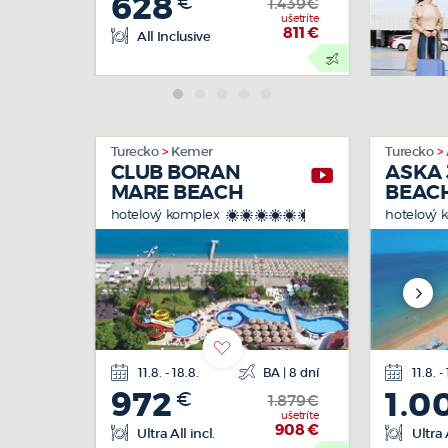
628
€
doprava
1.439€
ušetríte
811
€
All Inclusive
Turecko
Kemer
Turecko
CLUB BORAN
ASKA 
MARE BEACH
BEAC
hotelový komplex
hotelový
*****+
11.8. - 18.8.
BA | 8 dní
11.8. -
letecká
972
1.0
€
doprava
1.879€
ušetríte
908
€
Ultra All incl.
Ultra A