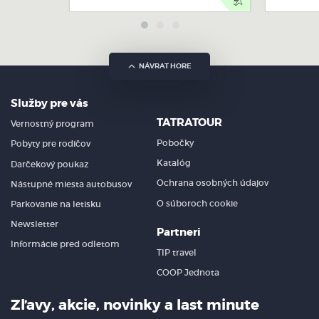
dobrodružstvo spojené s príjemným oddychom
a relaxovaním, a tiež s možnosťou zaplávať si
na otvorenom mori. Okružná plavba popri pobreží
balkánskeho polostrova je nezabudnuteľným zážitkom,
kde sa o zábavu stará posádka lode.
NÁVRAT HORE
Počas plavby je vidieť krásnu panorámu Slnečného
Služby pre vás
pobrežia, Starého Nessebaru, Elenite a strediska Sveti Vlas.
Každý klient má možnosť využiť neobmedzenú
TATRATOUR
Vernostný program
konzumáciu nealkoholických nápojov. Obed, ktorý je
Pobočky
Pobyty pre rodičov
pre Vás prichystaný na lodi, pozostáva z predjedla,
hlavného jedla a dezertu.
Katalóg
Darčekový poukaz
Ochrana osobných údajov
Nástupné miesta autobusov
O súboroch cookie
Parkovanie na letisku
Newsletter
Partneri
Informácie pred odletom
TIP travel
COOP Jednota
Sozopol, Ropotamo
Zľavy, akcie, novinky a last minute