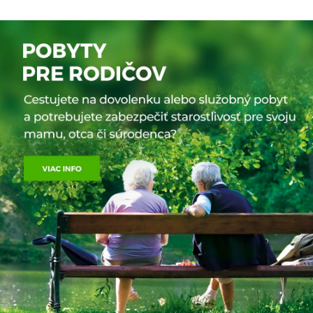
ELENITE, SVETI VLAS, SLNEČNÉ POBREŽIE
Nesebar je jedným z najkrajších miest v Bulharsku, má
4000 obyvateľov. Nachádza sa 7 km od Slnečného
pobrežia a 32 km severne od Burgasu. Patrí medzi
pamiatkové chránené územia, ktoré sú zapísané
v zozname kultúrneho dedičstva UNESCO. Stará časť
Nesebaru leží na malom skalnatom polostrove spojenom
s pevninou úzkou šijou.
Mesto bolo založené v 6. storočí pred Kristom miletským
obyvateľstvom. Striedali sa tu vlády byzantské a bulharské,
najväčší rozkvet dosiahlo mesto v polovici 14. storočia
za vlády cára Ivana Alexandra. Staré mesto si zachovalo
storočný pôdorys krivoľakých, úzkych kameňmi dláždených
uličiek s malebnými drevenými domami. Typické malebné
balkánske domy lemujú uličky s obchodíkmi, trhmi
a krčmičkami.
Najcennejšou pamiatkou sú kostoly, vzácne ukážky
byzantskej architektúry. Nájdeme tu 12 zachovaných
kostolov a ďalšie zrúcaniny. Čiastočne zachovalé sú tiež
mestské hradby z byzantského obdobia ako i vstupné
hradby z čias gréckeho panovania. Ako svetoznáme