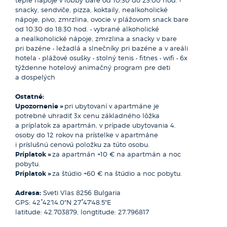
pobrežia, Sveti Vlasu a Elenite len 5 hodín cesty
snacky, sendviče, pizza, koktaily, nealkoholické
autobusom. Istanbul, nazývaný aj ,,Bránou Orientu,“ sa
nápoje, pivo, zmrzlina, ovocie v plážovom snack bare
rozprestiera na dvoch kontinentoch Európy a Ázie, ktoré
od 10:30 do 18:30 hod. • vybrané alkoholické
rozdeľuje morský prieplav Bospor. Istanbul so svojimi
a nealkoholické nápoje, zmrzlina a snacky v bare
11 miliónmi obyvateľov patrí medzi najväčšie mestá Európy.
pri bazéne • ležadlá a slnečníky pri bazéne a v areáli
hotela • plážové osušky • stolný tenis • fitnes • wifi • 6x
V skorých ranných hodinách Vás čaká okružná jazda
týždenne hotelový animačný program pre deti
po meste s obhliadkou Top Kap, Hypodromu a Modrej
a dospelých
mešity. Neskôr individuálna plavba loďou po Bospore, ktorý
je dlhý 31,5 km. Po spoločnom obede v centre mesta je
Ostatné:
vyčlenený priestor na výhodné nákupy v Gran Bazár.
Upozornenie »
pri ubytovaní v apartmáne je
Dvojdenný výlet zahŕňa naviac ubytovanie a nočný
potrebné uhradiť 3x cenu základného lôžka
program.
a príplatok za apartmán, v prípade ubytovania 4.
osoby do 12 rokov na prístelke v apartmáne
i príslušnú cenovú položku za túto osobu.
Príplatok »
za apartmán +10 € na apartmán a noc
pobytu.
Príplatok »
za štúdio +60 € na štúdio a noc pobytu.
Adresa:
Sveti Vlas 8256 Bulgaria
GPS: 42°42'14.0"N 27°47'48.5"E
latitude: 42.703879, longtitude: 27.796817
Nesebar