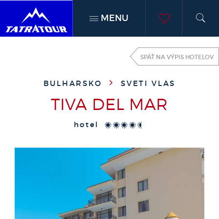
MENU
h
moje
SPÄŤ NA VÝPIS HOTELOV
obľúben
BULHARSKO
SVETI VLAS
TIVA DEL MAR
hotel
****+