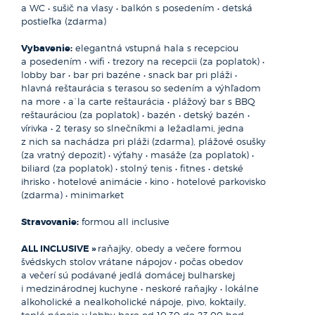
reštaurácii, kde Vás na úvod pohostia chlebom a soľou.
a WC • sušič na vlasy • balkón s posedením • detská
službami práve vám a skvelá dovolenka sa môže začať.
Počas večere, ktorá pozostáva z predjedla, hlavného jedla
postieľka (zdarma)
a dezertu prebieha folklórny program, typický
Oficiálny názov:
Bulharská republika
pre bulharskú kultúru. Vyskúšať môžete i typickú bulharskú
Vybavenie:
elegantná vstupná hala s recepciou
Hlavné mesto:
Sofia
pálenku RAKIJA, či biele alebo červené domáce víno, ktoré
a posedením • wifi • trezory na recepcii (za poplatok) •
Počet obyvateľov:
7.154.000
si budete môcť sami čapovať z drevených sudov
lobby bar • bar pri bazéne • snack bar pri pláži •
Rozloha:
110.993 km²
v neobmedzenom množstve. K ďalšej nezabudnuteľnej
hlavná reštaurácia s terasou so sedením a výhľadom
Mena:
euro
atrakcii tohto úžasného večera bezpochyby patri
na more • a´la carte reštaurácia • plážový bar s BBQ
Cestovný doklad:
Občiansky preukaz / Cestovný pas
nestinársky tanec (tanec na žeravom uhlí), ktorý si budete
reštauráciou (za poplatok) • bazén • detský bazén •
môcť vyskúšať aj sami.
vírivka • 2 terasy so slnečníkmi a ležadlami, jedna
z nich sa nachádza pri pláži (zdarma), plážové osušky
(za vratný depozit) • výťahy • masáže (za poplatok) •
biliard (za poplatok) • stolný tenis • fitnes • detské
ihrisko • hotelové animácie • kino • hotelové parkovisko
(zdarma) • minimarket
Stravovanie:
formou all inclusive
ALL INCLUSIVE »
raňajky, obedy a večere formou
švédskych stolov vrátane nápojov • počas obedov
Istanbul (jednodenný alebo dvojdenný)
a večerí sú podávané jedlá domácej bulharskej
BULHARSKO
i medzinárodnej kuchyne • neskoré raňajky • lokálne
Celodenný výlet do mesta Turecka, Istanbulu
alkoholické a nealkoholické nápoje, pivo, koktaily,
(Constantinopolis), ktoré je vzdialené od Slnečného
teplé nápoje v lobby bare od 10:30 do 23:00 hod. •