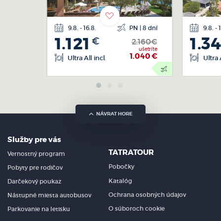
9.8. - 16.8.
PN | 8 dní
9.8. - 
letecká
1.121
1.3
€
doprava
2.160€
ušetríte
1.040
€
Ultra All incl.
Ultra A
NÁVRAT HORE
Služby pre vás
TATRATOUR
Vernostný program
Pobočky
Pobyty pre rodičov
Katalóg
Darčekový poukaz
Ochrana osobných údajov
Nástupné miesta autobusov
O súboroch cookie
Parkovanie na letisku