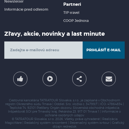
Newsletter
Partneri
Informácie pred odletom
TIP travel
COOP Jednota
Zľavy, akcie, novinky a last minute
PRIHLÁSIŤ E-MAIL
Cestovná kancelária TATRATOUR Slovakia, s.r.o., je zapísaná v Obchodnom
registri Okresného súdu Trnava | Oddiel: Sro, vložka c. 34799/T | IČO: 47864834 |
Teplická 74, 92101 Piešťany
Orgán dozoru: Slovenská obchodná inšpekcia,
Inšpektorát SOI pre Trnavský kraj,
Pekárska 23, 917 01 Trnava 1 |
Informácie o
ochrane osobných údajov
© TATRATOUR Slovakia, s.r.o. 2026, Všetky práva vyhradené | Realizácia
MagicWare
| Redakčný systém
is>content
| Rezervačný systém
is>tour
| Grafický
dizajn
redred.sk