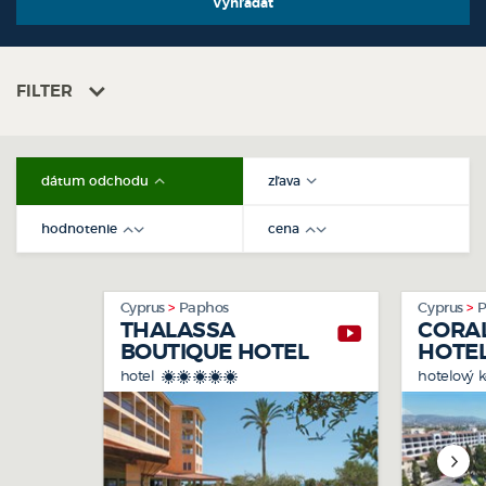
FILTER
dátum odchodu
zľava
hodnotenie
cena
Cyprus
Paphos
Cyprus
P
THALASSA
CORA
BOUTIQUE HOTEL
HOTEL
& SPA
hotel
hotelový
*****