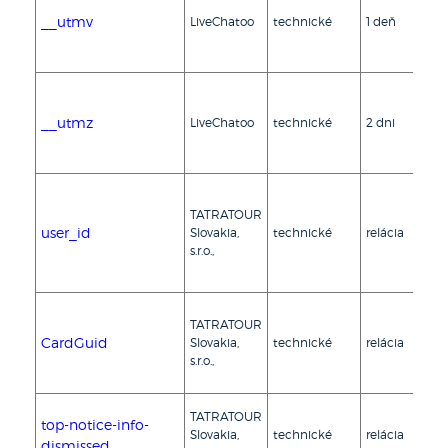
sp
__utmv
LiveChatoo
technické
1 deň
fu
sl
Li
Za
sp
__utmz
LiveChatoo
technické
2 dni
fu
sl
Li
Po
po
TATRATOUR
zo
user_id
Slovakia,
technické
relácia
pr
s.r.o.,
we
st
Po
TATRATOUR
in
CardGuid
Slovakia,
technické
relácia
uc
s.r.o.,
id
ob
Po
TATRATOUR
top-notice-info-
na
Slovakia,
technické
relácia
oz
dismissed