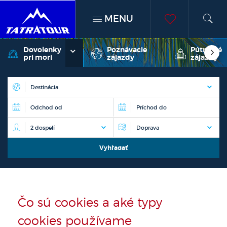
MENU
h
moje
Dovolenky
Poznávacie
Pútnické
pri mori
zájazdy
zájazdy
obľúben
Čo sú cookies a aké typy
cookies používame