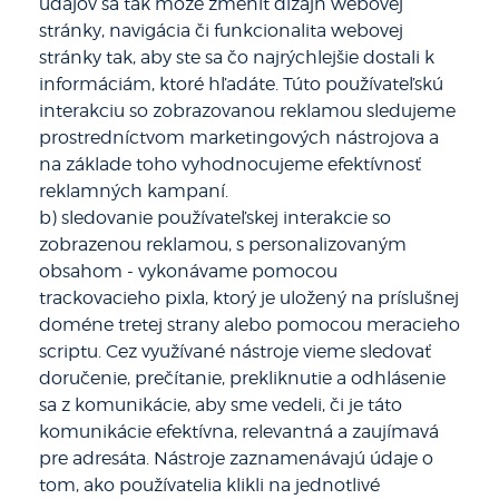
údajov sa tak môže zmeniť dizajn webovej
stránky, navigácia či funkcionalita webovej
stránky tak, aby ste sa čo najrýchlejšie dostali k
informáciám, ktoré hľadáte. Túto používateľskú
interakciu so zobrazovanou reklamou sledujeme
prostredníctvom marketingových nástrojova a
na základe toho vyhodnocujeme efektívnosť
reklamných kampaní.
b) sledovanie používateľskej interakcie so
zobrazenou reklamou, s personalizovaným
obsahom - vykonávame pomocou
trackovacieho pixla, ktorý je uložený na príslušnej
doméne tretej strany alebo pomocou meracieho
scriptu. Cez využívané nástroje vieme sledovať
doručenie, prečítanie, prekliknutie a odhlásenie
sa z komunikácie, aby sme vedeli, či je táto
komunikácie efektívna, relevantná a zaujímavá
pre adresáta. Nástroje zaznamenávajú údaje o
tom, ako používatelia klikli na jednotlivé