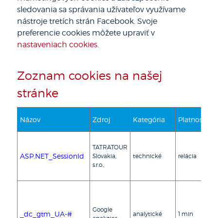
sledovania sa správania užívateľov využívame
nástroje tretích strán Facebook. Svoje
preferencie cookies môžete upraviť v
nastaveniach cookies
.
Zoznam cookies na našej
stránke
Názov
Zdroj
Kategória
Platnosť
Po
Za
TATRATOUR
sta
ASP.NET_SessionId
Slovakia,
technické
relácia
ná
s.r.o.,
na
st
Co
po
Go
Google
_dc_gtm_UA-#
analytické
1 min
Ma