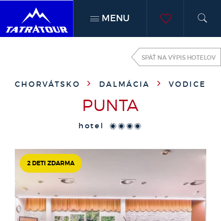
MENU
h
moje
SPÄŤ NA VÝPIS HOTELOV
obľúben
CHORVÁTSKO
DALMÁCIA
VODICE
PUNTA
hotel
****
2 DETI ZDARMA