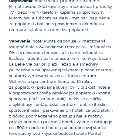
Ubytovanie:
hotel Punta: príjemne zariadené,
vyčnievajúce skaly. Z ostrovov je najväčší Kornat /33 km²/,
i menšie strediská ponúkajúce všetko potrebné
klimatizované 2-lôžkové izby s možnosťou 1 prístelky •
okolo ktorého sa sústreďujú všetky ostatné ostrovy. Bližšie
pre dokonalé strávenie dovolenkových chvíľ a rôzne typy
TV • trezor • wifi • telefón • kúpeľňa so sprchovým
k pevnine, leží druhý najväčší ostrov tohto súostrovia, Žut
pláží ideálnych pre zaslúžené leňošenie.
kútom, WC a sušičom na vlasy • minibar (naplnenie
/15 km²/.
za poplatok) • balkón s posedením a orientáciou
K najkrajším miestam patrí národný park Krka ležiaci
na more • výhľad na more (za príplatok)
V letnej sezóne prichádzajú na ostrovy hlavne milovníci
severovýchodne od historického mesta Šibenik a nesúci
prírody. Nájdu tu kamenisté zátoky, vhodné na kúpanie,
názov podľa rieky, ktorá ním preteká. Na úseku dlhom
Vybavenie:
hotel Punta disponuje: klimatizovaná
s povolenými nudistickými plážami. Je možné prenajať si
50 km je osem veľkých vodopádov a medzi tými
vstupná hala s 24-hodinovou recepciou • reštaurácia
loď s posádkou alebo bez nej a spoznávať detailne krásu
najkrajšími, Rošovským vodopádom a Skradinskym bukom ,
Pinia s otvorenou terasou • a‘la carte reštaurácia
tohto národného parku. Dodnes čistá voda s mimoriadne
stojí na ostrovčeku Visovac kláštor so vzácnou knižnicou.
Ecclesia • aperitív bar s terasou • wifi • vonkajší bazén •
bohatou morskou faunou a flórou predstavuje skutočný raj
Ďalším nádherným národným parkom je labyrint
La Belle Vie bar pri pláži • ležadlá a slnečníky
pre potápačov.
Kornatského súostrovia, ktorý tvorí skupina približne 140
pri bazéne a na upravenej trávnatej ploche zdarma •
ostrovov a ostrovčekov. Rozhodne stojí za návštevu. Šibenik
vnútorný vyhrievaný bazén • fitness centrum •
je každoročne navštevovaný milovníkmi histórie a pamiatok
Wellness a spa centrum (vstup od 16 rokov,
a nad všetkými chorvátskymi mestami na Jadrane vyniká
za poplatok) • predajňa suvenírov • v blízkosti hotela
svojou jedinečnou polohou v malebnom a rozľahlom zálive
k dispozícii požičovňa bicyklov (za poplatok) • vodné
pri ústí rieky Krky. Mesto obklopujú pevnosti sv. Mihovil, sv.
športy na pláži (za poplatok) • bežecké cestičky
Ivan a sv. Šubičevac, ktoré sú spolu s pevnosťou sv. Nikola
a cyklotrasy • potápačské centrum • detské ihrisko •
symbolmi mnohých rokov vzdorovania mesta nepriateľom.
športové ihriská • parkovanie pri hoteli (za poplatok) »
Neďaleké Vodice sú mestečko bohaté duchom, ktoré majú
z dôvodu obmedzeného prístupu nie je možný
stále čo ponúknuť svojim návštevníkom, majú niečo, čo ho
príjazd autobusu priamo k hotelu, výstup a nástup je
Národný park Krka
robí jedinečným, niečo, čo vy sami musíte jednoducho
cca 500 m pešo od hotela na autobusovej stanici
zažiť! Ojedinelá kombinácia životom prekypujúcich stredísk,
(orientačný bod - vysoká budova hotela Punta)
DALMÁCIA