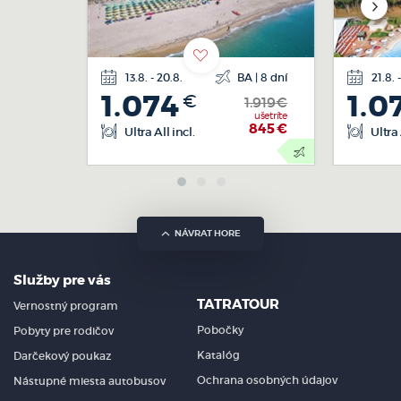
13.8. - 20.8.
BA | 8 dní
21.8. 
letecká
1.074
1.0
€
doprava
1.919€
ušetríte
845
€
Ultra All incl.
Ultra 
NÁVRAT HORE
Služby pre vás
TATRATOUR
Vernostný program
Pobočky
Pobyty pre rodičov
Katalóg
Darčekový poukaz
Ochrana osobných údajov
Nástupné miesta autobusov