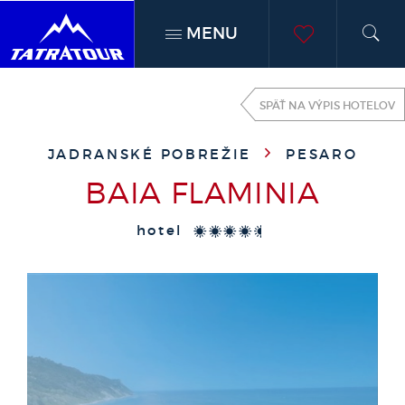
MENU
h
moje
SPÄŤ NA VÝPIS HOTELOV
obľúben
JADRANSKÉ POBREŽIE
PESARO
BAIA FLAMINIA
hotel
****+