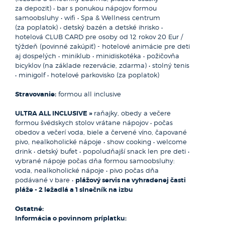
Taliansko - krajina v južnej Európe - sa vyznačuje bohatou
za depozit) • bar s ponukou nápojov formou
históriou, kultúrou a nádhernou prírodou. Rozprestiera sa
samoobsluhy • wifi • Spa & Wellness centrum
od alpských vrchov na severe až po slnečné pobrežia
(za poplatok) • detský bazén a detské ihrisko •
Stredozemného mora na juhu. Medzi najznámejšie mestá
hotelová CLUB CARD pre osoby od 12 rokov 20 Eur /
patria Rím, Florencia a Benátky, no krajina má aj menej
týždeň (povinné zakúpiť) - hotelové animácie pre deti
známe, no rovnako fascinujúce regióny. Kalábria na juhu
aj dospelých • miniklub • minidiskotéka • požičovňa
viac foto >>
Talianska ponúka nádherné pobrežie a malebné dedinky.
bicyklov (na základe rezervácie, zdarma) • stolný tenis
Sardínia, ostrov v Stredozemnom mori, je preslávená
• minigolf • hotelové parkovisko (za poplatok)
svojimi plážami a unikátnou kultúrou. Jadranské pobrežie,
Tématické a vodné parky Rimini
ktoré sa tiahne na východnej strane Talianska, je známe
Stravovanie:
formou all inclusive
pre svoje krásne pláže a historické mestá Taliansko je tiež
JADRANSKÉ POBREŽIE
domovom svetoznámej gastronómie, módneho priemyslu
ULTRA ALL INCLUSIVE »
raňajky, obedy a večere
TEMATICKÉ A VODNÉ PARKY
a vína. Každý región má svoje vlastné tradície, čo robí
formou švédskych stolov vrátane nápojov • počas
Dovolenku budete tráviť v oblasti, ktorá je v rámci Európy
krajinu ešte pestrejšou a atraktívnejšou pre návštevníkov.
obedov a večerí voda, biele a červené víno, čapované
jedinečná čo do koncentrácie rôznych zábavných parkov
Vydajte sa s nami objavovať kúzlo tejto krajiny
pivo, nealkoholické nápoje • show cooking • welcome
pre deti i dospelých. Uvádzame vám najlákavejšie z nich.
drink • detský bufet • popoludňajší snack len pre deti •
Hlavné mesto:
Rím
vybrané nápoje počas dňa formou samoobsluhy:
Pri pobyte v Riminách odporúčame:
Počet obyvateľov:
59.342.867
voda, nealkoholické nápoje • pivo počas dňa
Italia in Miniatura - vo Viserba di Rimini, zmenšeniny
Rozloha:
302 073 km²
podávané v bare •
plážový servis na vyhradenej časti
talianskych stavieb - www.italiainminiatura.com
Mena:
euro
pláže - 2 ležadlá a 1 slnečník na izbu
Mirabilandia - zábavný park v Ravenne -
www.mirabilandia.it
Ostatné:
Fiabilandia - zábavný park v Miramare di Rimini -
Informácia o povinnom príplatku:
www.fiabilandia.net