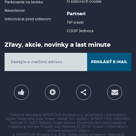
O súboroch cookie
Parkovanie na letisku
Newsletter
Partneri
Informácie pred odletom
TIP travel
COOP Jednota
Zľavy, akcie, novinky a last minute
PRIHLÁSIŤ E-MAIL
Cestovná kancelária TATRATOUR Slovakia, s.r.o., je zapísaná v Obchodnom
registri Okresného súdu Trnava | Oddiel: Sro, vložka c. 34799/T | IČO: 47864834 |
Teplická 74, 92101 Piešťany
Orgán dozoru: Slovenská obchodná inšpekcia,
Inšpektorát SOI pre Trnavský kraj,
Pekárska 23, 917 01 Trnava 1 |
Informácie o
ochrane osobných údajov
© TATRATOUR Slovakia, s.r.o. 2026, Všetky práva vyhradené | Realizácia