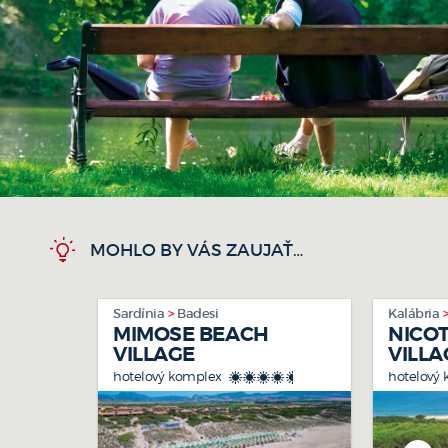
JADRANSKÉ POBREŽIE
výlet
MOHLO BY VÁS ZAUJAŤ…
Sardínia
Badesi
Kalábria
MIMOSE BEACH
NICO
viac foto >>
VILLAGE
VILLA
hotelový komplex
hotelový
****+