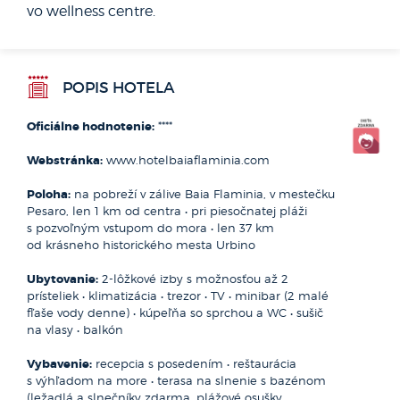
vo wellness centre.
v strednom Taliansku. Leží tu starobylá Bologna. Určite
navštívte staré mesto s najstaršou univerzitou na svete
alebo ochutnajte pravé bolonské ragú tagliatelle. Ďalšie
slávne mesto Parma je rodiskom parmskej šunky, syra
parmezán a balzamikového octu. Stredoveké mestečko
POPIS HOTELA
Urbino je rodiskom slávneho umelca Raffaella. A nakoniec
vám dáme tajný tip - po ceste do miništátu San Marino sa
Oficiálne hodnotenie:
****
najedzte vo famóznej talianskej reštaurácii La Sangiovesa
viac foto >>
v Santarcangelo di Romagna.
Webstránka:
www.hotelbaiaflaminia.com
Pesaro
Mirabilandia
Poloha:
na pobreží v zálive Baia Flaminia, v mestečku
Pesaro, len 1 km od centra • pri piesočnatej pláži
Pesaro je krásne prímorské mesto v talianskom regióne
JADRANSKÉ POBREŽIE
s pozvoľným vstupom do mora • len 37 km
Marche, známe svojou bohatou históriou, kultúrou
výlet
od krásneho historického mesta Urbino
a prírodnými krásami. Pesaro je skvelou voľbou pre tých,
ktorí hľadajú vyváženú kombináciu oddychu na pláži,
Ubytovanie:
2-lôžkové izby s možnosťou až 2
kultúrnych zážitkov a talianskej pohostinnosti. Mesto
prísteliek • klimatizácia • trezor • TV • minibar (2 malé
ponúka všetko – od pokojného pobrežia až po bohatú
fľaše vody denne) • kúpeľňa so sprchou a WC • sušič
históriu a kultúru, čím sa stáva atraktívnou destináciou
na vlasy • balkón
pre návštevníkov, ktorí chcú zažiť autentickú taliansku
dovolenku.
Vybavenie:
recepcia s posedením • reštaurácia
s výhľadom na more • terasa na slnenie s bazénom
Taliansko
(ležadlá a slnečníky zdarma, plážové osušky