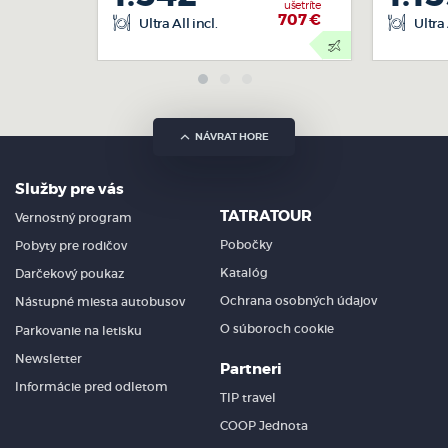
Beach Village - vodný zábavný park v Riccione -
ušetríte
707
€
Ultra All incl.
Ultra 
www.beachvillagericcione.it
Skypark - dobrodružný park cca 35km od Rimín -
www.skypark.it
Atlantica - vodný zábavný park v Casenatica (pri meste
Cervia) - www.atlanticapark.it
NÁVRAT HORE
Urbino
Služby pre vás
JADRANSKÉ POBREŽIE
TATRATOUR
výlet
Vernostný program
Pobočky
Pobyty pre rodičov
Katalóg
Darčekový poukaz
Ochrana osobných údajov
Nástupné miesta autobusov
O súboroch cookie
Parkovanie na letisku
Newsletter
Partneri
Informácie pred odletom
TIP travel
COOP Jednota