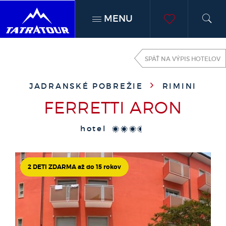
MENU
h
moje
SPÄŤ NA VÝPIS HOTELOV
obľúben
JADRANSKÉ POBREŽIE
RIMINI
FERRETTI ARON
hotel
***+
2 DETI ZDARMA až do 15
rokov