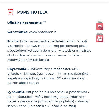
v strednom Taliansku. Leží tu starobylá Bologna. Určite
navštívte staré mesto s najstaršou univerzitou na svete
POPIS HOTELA
alebo ochutnajte pravé bolonské ragú tagliatelle. Ďalšie
slávne mesto Parma je rodiskom parmskej šunky, syra
parmezán a balzamikového octu. Stredoveké mestečko
Oficiálne hodnotenie:
***
Urbino je rodiskom slávneho umelca Raffaella. A nakoniec
vám dáme tajný tip - po ceste do miništátu San Marino sa
Webstránka:
www.hotelaron.it
najedzte vo famóznej talianskej reštaurácii La Sangiovesa
viac foto >>
v Santarcangelo di Romagna.
Poloha:
hotel sa nachádza neďaleko Rimín, v časti
Viserbella • len 100 m od krásnej piesočnatej pláže
Rimini
s pozvoľným vstupom do mora • v letovisku množstvo
Mirabilandia
obchodíkov, reštaurácií, barov a kaviarní • 37 km
Tieto strediská sú často uvádzané ako jedna lokalita,
zábavný park Mirabilandia
JADRANSKÉ POBREŽIE
nakoľko sa rokmi takmer zrástli do jedného celku. Avšak
výlet
napriek tomu si každé z nich zachováva svoj jedinečný
Ubytovanie:
2-lôžkové izby s možnosťou až 2
charakter. Letovisko Bellaria je prepojené so strediskom
prísteliek • klimatizácia • trezor • TV • minichladnička •
Igea Marina a ponúka pokojnejšiu dovolenku. Má malé
kúpeľňa so sprchovým kútom, WC • sušič na vlasy •
centrum so živou pešou zónou, ktoré sa najmä
balkón alebo terasa
v podvečerných hodinách mení na promenádu plnú
dovolenkových návštevníkov. Rimini sa zase pýšia extra
Vybavenie:
vstupná hala s recepciou a posedením •
širokými plážami a bohatou kronikou - veď ide o oficiálne
bar • reštaurácia • wifi v hotelovej lobby (zdarma) •
prvé dovolenkové letovisko v rámci celého Talianska!
bazén • parkovanie pri hoteli (za poplatok) • plážový
Turistické Rimini s ich 15 km piesočnatých pláží začínajú
servis v cene (1 slnečník a 2 ležadlá na izbu)
časťou Cesenatico, Bellaria, Torre Pedrera, Viserbella,