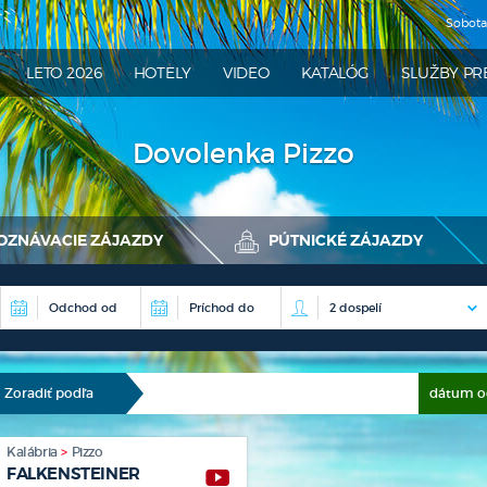
Sobot
ATRA
LETO 2026
HOTELY
VIDEO
KATALÓG
SLUŽBY PR
Dovolenka Pizzo
OZNÁVACIE ZÁJAZDY
PÚTNICKÉ ZÁJAZDY
Zoradiť podľa
dátum 
Kalábria
Pizzo
FALKENSTEINER