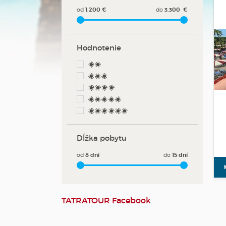
od
1.200
€
do
3.300
€
Hodnotenie
**
***
****
*****
******
Dĺžka pobytu
od
8
dní
do
15
dní
TATRATOUR Facebook