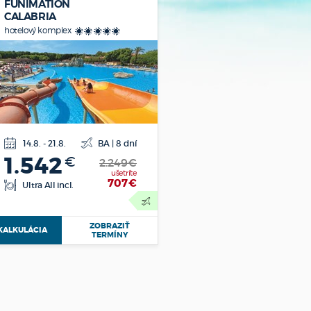
FUNIMATION
CALABRIA
hotelový komplex
*****
14.8. - 21.8.
BA | 8 dní
letecká
1.542
€
doprava
2.249€
ušetríte
707
€
Ultra All incl.
ZOBRAZIŤ
KALKULÁCIA
TERMÍNY