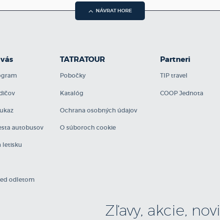
NÁVRAT HORE
 vás
TATRATOUR
Partneri
rogram
Pobočky
TIP travel
dičov
Katalóg
COOP Jednota
ukaz
Ochrana osobných údajov
sta autobusov
O súboroch cookie
 letisku
red odletom
Zľavy, akcie, no