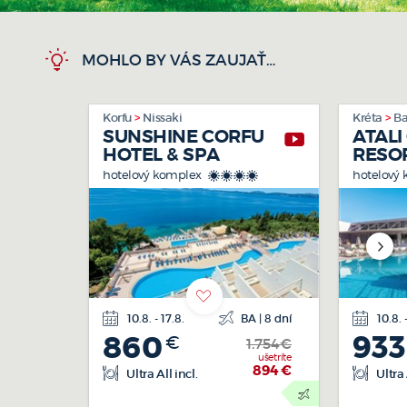
MOHLO BY VÁS ZAUJAŤ…
Korfu
Nissaki
Kréta
Ba
SUNSHINE CORFU
ATAL
HOTEL & SPA
RESO
hotelový komplex
hotelový
****
10.8. - 17.8.
BA | 8 dní
10.8. -
letecká
860
933
€
doprava
1.754€
ušetríte
894
€
Ultra All incl.
Ultra 