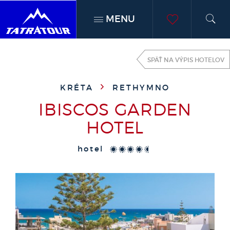
MENU
h
moje
SPÄŤ NA VÝPIS HOTELOV
obľúben
KRÉTA
RETHYMNO
IBISCOS GARDEN
HOTEL
hotel
****+