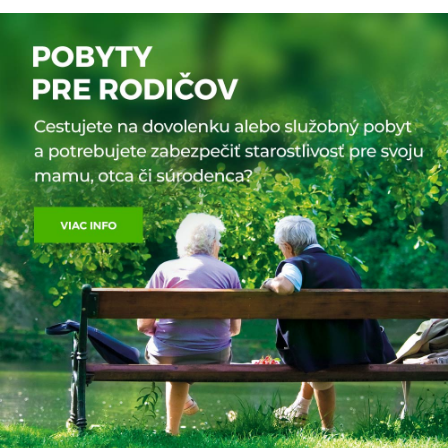
Pohľad na fantastickú prírodnú scenériu meniacu sa
každým kilometrom, osvieženie ľadovou vodou studených,
Hlavné mesto:
Atény
no kryštálovo čistých potôčikov, privoňanie k jednej zo 150
Počet obyvateľov:
10.047.817
druhov rastlín, ktoré sa nevyskytujú nikde inde ako
Rozloha:
131 957 km²
i náhodné stretnutia so symbolom slobody Kréťanov –
Mena:
euro
divou kozou Kri-kri, sa stanú zaslúženou odmenou
za vynaloženú námahu. Výška skalných stien, týčiacich sa
po oboch stranách miestami dosahuje až 300 m a šírka
rokliny pri tzv. Železnej bráne je necelé 3 metre.
Po absolvovaní prvej polovice túry, ktorej dĺžka je cca 15 km,
môžete navštíviť zrúcaninu izolovanej dedinky Samaria.
Na konci rokliny Vás čaká osvieženie v priezračných vodách
Lýbijského mora. K výletu patrí i krátka plavba loďou z ústia
rokliny Agia Roumeli do Sougie, kde bude pristavený Váš
autobus. Potrebná je len dobrá športová obuv a kvalitná
foto výbava. Netreba sa obávať dlhej pešej túry, denne ju
absolvuje zhruba 1500 turistov všetkých vekových kategórií...