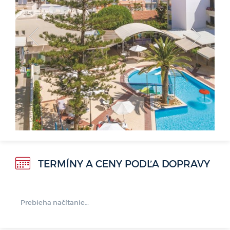
<
>
TERMÍNY A CENY PODĽA DOPRAVY
Prebieha načítanie…