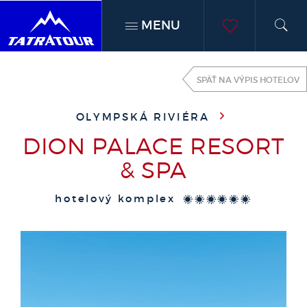
MENU
h
moje
SPÄŤ NA VÝPIS HOTELOV
obľúben
OLYMPSKÁ RIVIÉRA
DION PALACE RESORT
& SPA
hotelový komplex
******