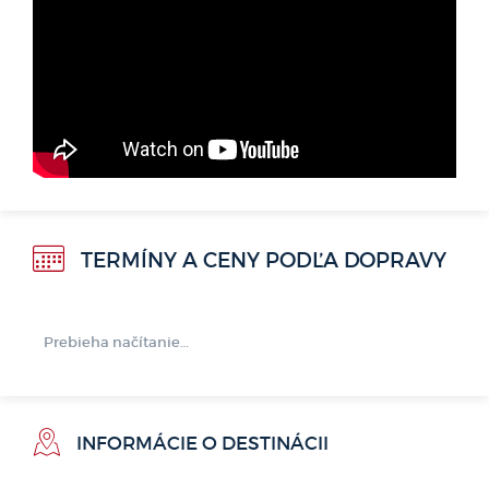
TERMÍNY A CENY PODĽA DOPRAVY
Prebieha načítanie…
Tento hotel si práve {looking}
{count}
{users}.
INFORMÁCIE O DESTINÁCII