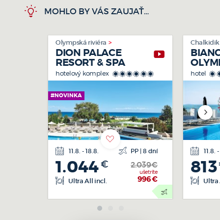
MOHLO BY VÁS ZAUJAŤ…
Olympská riviéra
Chalkidik
DION PALACE
BIAN
RESORT & SPA
OLYM
RESO
hotelový komplex
hotel
******
*
#NOVINKA
11.8. - 18.8.
PP | 8 dní
11.8. -
letecká
1.044
813
€
doprava
2.039€
ušetríte
996
€
Ultra All incl.
Ultra 