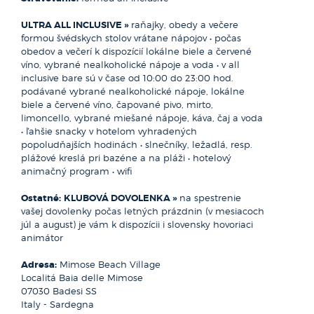
Talianska ponúka nádherné pobrežie a malebné dedinky.
ULTRA ALL INCLUSIVE »
raňajky, obedy a večere
Sardínia, ostrov v Stredozemnom mori, je preslávená
formou švédskych stolov vrátane nápojov • počas
svojimi plážami a unikátnou kultúrou. Jadranské pobrežie,
obedov a večerí k dispozícií lokálne biele a červené
ktoré sa tiahne na východnej strane Talianska, je známe
víno, vybrané nealkoholické nápoje a voda • v all
pre svoje krásne pláže a historické mestá Taliansko je tiež
inclusive bare sú v čase od 10:00 do 23:00 hod.
domovom svetoznámej gastronómie, módneho priemyslu
podávané vybrané nealkoholické nápoje, lokálne
a vína. Každý región má svoje vlastné tradície, čo robí
Porto Cervo - Baja Sardinia
biele a červené víno, čapované pivo, mirto,
krajinu ešte pestrejšou a atraktívnejšou pre návštevníkov.
limoncello, vybrané miešané nápoje, káva, čaj a voda
Vydajte sa s nami objavovať kúzlo tejto krajiny
GOLFO ARANCI, SANTA TERESA GALLURA, MARINA DI SORSO,
• ľahšie snacky v hotelom vyhradených
CANNEDDI - ISOLA ROSSA, BADESI
popoludňajších hodinách • slnečníky, ležadlá, resp.
Porto Cervo je hlavným centrom medzinárodne
Hlavné mesto:
Rím
plážové kreslá pri bazéne a na pláži • hotelový
presláveného pobrežia Costa Smeralda. Mesto bolo
Počet obyvateľov:
59.342.867
animačný program • wifi
vybudované v 50-tych rokoch minulého storočia na podnet
Rozloha:
302 073 km²
princa Karima Aga Khana tak, aby čo najmenej narušilo
Mena:
euro
Ostatné:
KLUBOVÁ DOVOLENKA »
na spestrenie
celkový ráz krajiny a oblasť zostala dovolenkovým rajom.
vašej dovolenky počas letných prázdnin (v mesiacoch
Pri návšteve hlavného mesta Smaragdového pobrežia
júl a august) je vám k dispozícii i slovensky hovoriaci
budete fascinovaní luxusným jachtovým prístavom a tiež
animátor
architektúrou mesta, ktoré je plné pastelových domov
vytvárajúcich až surrealistické prostredie, v ktorom sa dajú
Adresa:
Mimose Beach Village
podnikať úžasné prechádzky. Okrem množstva reštaurácií,
Localitá Baia delle Mimose
barov, nájdete tu tie najdrahšie obchody a butiky sveta,
07030 Badesi SS
ktoré nesú názov tých najprestížnejších svetových módnych
Italy - Sardegna
domov. V Porto Cervo môžete stretnúť taliansku smotánku