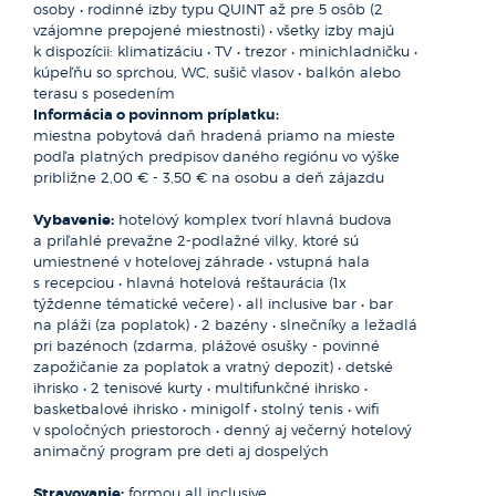
osoby • rodinné izby typu QUINT až pre 5 osôb (2
ponúkajú úchvatné výhľady a panoráma siaha až
San Teodoro sa rozprestiera na severovýchode Sardínie, len
vzájomne prepojené miestnosti) • všetky izby majú
od mestečka Castelsardo až po Isola Rossa. Neďaleké
30 minút od Olbie. Z;malej rybárskej dedinky je v súčasnosti
k dispozícii: klimatizáciu • TV • trezor • minichladničku •
Castelsardo - historické prístavné mestečko
obľúbená dovolenková destinácia preslávená krásnymi
kúpeľňu so sprchou, WC, sušič vlasov • balkón alebo
s nezabudnuteľnou charizmou - sa roozprestiera a na
plážami sbielym pieskom. Najznámejšou znich je viac ako
terasu s posedením
skalách pod majestátnym hradom rovnakého mena. Jeho
5 km dlhá La Cinta, z ktorej sa vám naskytne výhľad priamo
Informácia o povinnom príplatku:
úzke uličky a stredoveké budovy vyžarujú historickú
na ostrov Tavolara. Očarujúci biely piesok a tyrkysovo modré
miestna pobytová daň hradená priamo na mieste
atmosféru, ktorá očarí každého návštevníka. Medzi skvosty
more je neuveriteľnou pastvou pre oči. Krásu tejto oblasti
podľa platných predpisov daného regiónu vo výške
Castelsarda patrí aj kostol Santa Maria delle Grazie
dotvárajú nielen duny z bieleho piesku a smaragdová farba
približne 2,00 € - 3,50 € na osobu a deň zájazdu
a katedrála San Antonio Abate, sú príkladmi miestnej
mora, ale aj nízka vegetácia a pínie tiahnúce sa pozdĺž
architektúry a kultúrneho dedičstva. Návštevníci by nemali
celého pobrežia. Vďaka pozvoľnému vstupu do mora je táto
Vybavenie:
hotelový komplex tvorí hlavná budova
vynechať Museo dell‘Intreccio Mediterraneo, známe svojou
pláž vhodná pre všetky vekové kategórie. Neďaleko
a priľahlé prevažne 2-podlažné vilky, ktoré sú
zbierkou venovanou tradičným remeslám a kultúre
za plážou sa nachádza lagúna San Teodoro, kde môžete
umiestnené v hotelovej záhrade • vstupná hala
stredozemného regiónu, s osobitným dôrazom na umenie
vidieť voľne žijúce plameniaky alebo volavky červené. San
s recepciou • hlavná hotelová reštaurácia (1x
tkania a výrobu košov. Niet divu, veď Castelsardo je
Teodoro, to je skutočný Karibik Stredomoria.
týždenne tématické večere) • all inclusive bar • bar
považované za centrum košikárstva.
na pláži (za poplatok) • 2 bazény • slnečníky a ležadlá
pri bazénoch (zdarma, plážové osušky - povinné
Taliansko
zapožičanie za poplatok a vratný depozit) • detské
ihrisko • 2 tenisové kurty • multifunkčné ihrisko •
Taliansko - krajina v južnej Európe - sa vyznačuje bohatou
basketbalové ihrisko • minigolf • stolný tenis • wifi
históriou, kultúrou a nádhernou prírodou. Rozprestiera sa
v spoločných priestoroch • denný aj večerný hotelový
od alpských vrchov na severe až po slnečné pobrežia
animačný program pre deti aj dospelých
Stredozemného mora na juhu. Medzi najznámejšie mestá
patria Rím, Florencia a Benátky, no krajina má aj menej
Stravovanie:
formou all inclusive
známe, no rovnako fascinujúce regióny. Kalábria na juhu