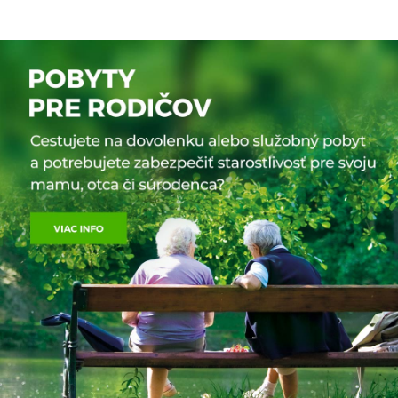
či hviezdy Hollywoodu. Ak zatúžite na chvíľu privoňať k vôni
pravého luxusu, určite nevynechajte návštevu tejto perly
Smaragdového pobrežia.
Santa Teresa di Gallura
GOLFO ARANCI, SANTA TERESA GALLURA, MARINA DI SORSO,
CANNEDDI - ISOLA ROSSA, BADESI
Santa Teresa di Gallura je známe prímorské letovisko
na severnom pobreží Sardínie. Mestečko leží oproti
francúzskej Korzike, na severnej ostrohe ostrova a miestni
ho volajú aj ústami Bonifácia, známeho francúzskeho
mesta, postaveného na skale. Santa Teresa je moderné
a pekne udržiavané sardinské mesto. Pri jeho návšteve