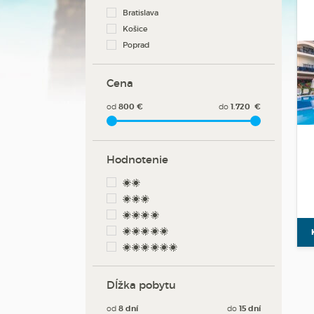
Bratislava
Košice
Poprad
Cena
od
800
€
do
1.720
€
Hodnotenie
**
***
****
*****
******
Dĺžka pobytu
od
8
dní
do
15
dní