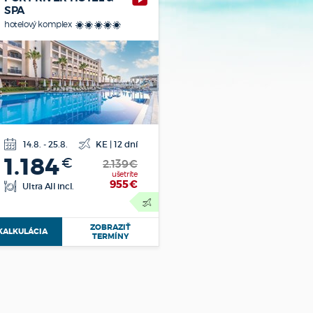
SPA
hotelový komplex
*****
14.8. - 25.8.
KE | 12 dní
letecká
1.184
€
doprava
2.139€
ušetríte
955
€
Ultra All incl.
ZOBRAZIŤ
KALKULÁCIA
TERMÍNY