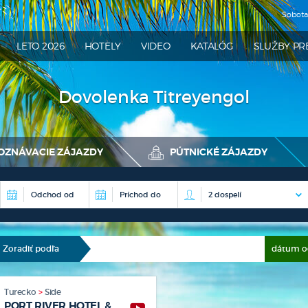
Sobot
ATRA
LETO 2026
HOTELY
VIDEO
KATALÓG
SLUŽBY PR
Dovolenka Titreyengol
OZNÁVACIE ZÁJAZDY
PÚTNICKÉ ZÁJAZDY
Zoradiť podľa
dátum 
Turecko
Side
PORT RIVER HOTEL &