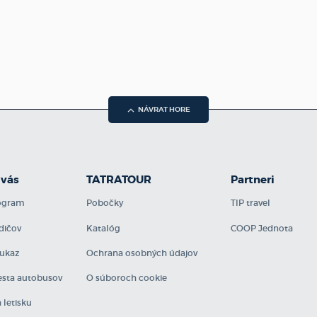
NÁVRAT HORE
 vás
TATRATOUR
Partneri
rogram
Pobočky
TIP travel
dičov
Katalóg
COOP Jednota
ukaz
Ochrana osobných údajov
sta autobusov
O súboroch cookie
 letisku