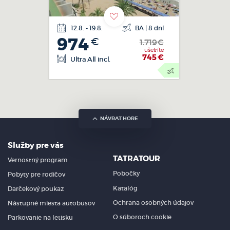
12.8. - 19.8.
BA | 8 dní
letecká
974
€
doprava
1.719€
ušetríte
745
€
Ultra All incl.
NÁVRAT HORE
Služby pre vás
TATRATOUR
Vernostný program
Pobočky
Pobyty pre rodičov
Katalóg
Darčekový poukaz
Ochrana osobných údajov
Nástupné miesta autobusov
O súboroch cookie
Parkovanie na letisku