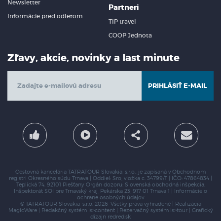
Newsletter
Partneri
Informácie pred odletom
TIP travel
COOP Jednota
Zľavy, akcie, novinky a last minute
PRIHLÁSIŤ E-MAIL
Cestovná kancelária TATRATOUR Slovakia, s.r.o., je zapísaná v Obchodnom
registri Okresného súdu Trnava | Oddiel: Sro, vložka c. 34799/T | IČO: 47864834 |
Teplická 74, 92101 Piešťany
Orgán dozoru: Slovenská obchodná inšpekcia,
Inšpektorát SOI pre Trnavský kraj,
Pekárska 23, 917 01 Trnava 1 |
Informácie o
ochrane osobných údajov
© TATRATOUR Slovakia, s.r.o. 2026, Všetky práva vyhradené | Realizácia
MagicWare
| Redakčný systém
is>content
| Rezervačný systém
is>tour
| Grafický
dizajn
redred.sk