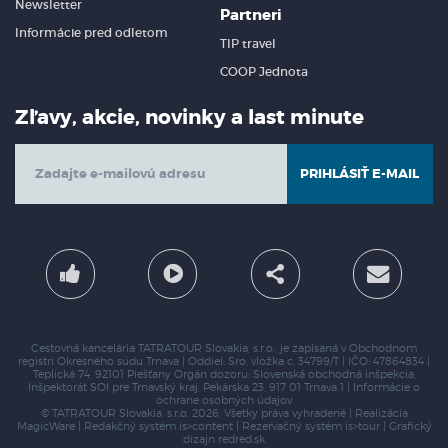
Newsletter
Partneri
Informácie pred odletom
TIP travel
COOP Jednota
Zľavy, akcie, novinky a last minute
PRIHLÁSIŤ E-MAIL
Cestovná kancelária TATRATOUR Slovakia, s.r.o., je zapísaná v Obchodnom
registri Okresného súdu Trnava | Oddiel: Sro, vložka c. 34799/T | IČO: 47864834 |
Teplická 74, 92101 Piešťany
Orgán dozoru: Slovenská obchodná inšpekcia,
Inšpektorát SOI pre Trnavský kraj,
Pekárska 23, 917 01 Trnava 1 |
Informácie o
ochrane osobných údajov
© TATRATOUR Slovakia, s.r.o. 2026, Všetky práva vyhradené | Realizácia
MagicWare
| Redakčný systém
is>content
| Rezervačný systém
is>tour
| Grafický
dizajn
redred.sk