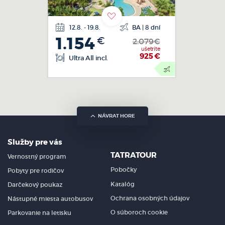
12.8. - 19.8.
BA | 8 dní
letecká
1.154
€
doprava
2.079€
ušetríte
925
€
Ultra All incl.
NÁVRAT HORE
Služby pre vás
TATRATOUR
Vernostný program
Pobočky
Pobyty pre rodičov
Katalóg
Darčekový poukaz
Ochrana osobných údajov
Nástupné miesta autobusov
O súboroch cookie
Parkovanie na letisku