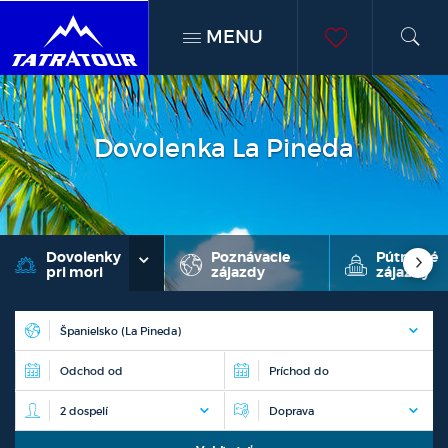
MENU
h
moje
obľúben
Dovolenka La Pineda
Dovolenky
Poznávacie
Pútnické
pri mori
zájazdy
zájazdy