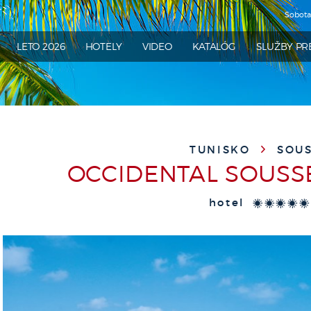
Sobot
ATRA
LETO 2026
HOTELY
VIDEO
KATALÓG
SLUŽBY PR
TUNISKO
SOUS
OCCIDENTAL SOUS
hotel
*****