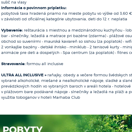
sušič na vlasy
Najmenšia, no zároveň najrozvinutejšia krajina severnej Afriky, stra
Informácia o povinnom príplatku:
meria od severu na juh iba 750 km a od východu na západ maximál
pobytová taxa hradená priamo na mieste pobytu vo výške od 3,60 
pobrežie Stredozemného mora s nádhernými piesočnatými plážami a
v závislosti od oficiálnej kategórie ubytovania, deti do 12 r. neplatia
pamiatkami. Práve tu vás ovanie teplý dych nekonečnej Sahary s pi
hudby, jedinečných zvykov a tradícií vás vtiahnu miestni Berberi. 
Vybavenie:
reštaurácia s miestnou a medzinárodnou kuchyňou • lobb
a dverami, to je maurské mestečko Sidi Bou Said, ktoré ponúka pan
Poldenný výlet za krásami T
bar • slnečníky, ležadlá a matrace pri bazéne (zdarma) • plážové osuš
HERGLA/TAKROUNA
na vrchole kopca, ako aj úzke uličky s neodolateľnou atmosférou. El 
mestečka Hergla, ktoré leží
obchod so suvenírmi • maurská kaviareň so sishou (za poplatok) • wifi
koloseum z 3. st.n.l., ktoré patrilo k najväčším v rímskom svete. Kai
TUNISKO
domy a známu Mešitu Sidi B
2 vonkajšie bazény • detské ihrisko • miniklub • 2 tenisové kurty • minig
a mohutnými hradbami pôsobí ako neuveriteľná fatamorgána. Nájdete
a bolo založené Rimanmi, k
animácie pre deti a dospelých • Spa centrum (za poplatok) • fitnes
a severnej Afriky - Chott el Jérid.
Caelia. V období stredoveku 
a neskôr tu vládli maltézski 
Stravovanie:
formou all inclusive
Oficiálny názov:
Tuniská republika (République Tunisienne)
pripomínajúce túto históriu
Hlavné mesto:
Tunis
Takrouna s nádherným pano
ULTRA ALL INCLUSIVE »
raňajky, obedy a večere formou švédskych st
Počet obyvateľov:
10 400 000
názov mestečka pochádza z k
vybrané alkoholické, miešané a nealkoholické nápoje, sladké a slan
Rozloha:
163 610 km²
do Andalúzie. Po vyhnaní mn
prevádzkových hodín vo vybraných baroch v areáli hotela • hotelov
Mena:
tuniský dinár
vrátili, usadili sa v obci a d
v plážovom bare podávané nápoje • slnečníky a ležadlá na pláži a p
Cestovný doklad:
Cestovný pas
na vrchol kopca, môžete zís
využitia toboganov v hoteli Marhaba Club
dediny obklopenej prírodou.
Orientačná cena výletu: od