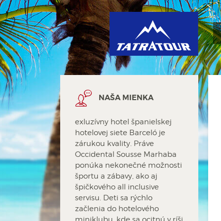
T
NAŠA MIENKA
exluzívny hotel španielskej
hotelovej siete Barceló je
zárukou kvality. Práve
Occidental Sousse Marhaba
ponúka nekonečné možnosti
športu a zábavy, ako aj
špičkového all inclusive
servisu. Deti sa rýchlo
začlenia do hotelového
miniklubu, kde sa ocitnú v ríši