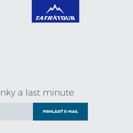
 tanečnicami spojený s ochutnávkou miestnych
ri nasleduje zvuková laserová show, ktorá
ska. Show prebieha pri veľkej, umelo vytvorenej
nkuje cca 80 hercov v dobových kostýmoch
a odchodu: Souse 35 €, Mahdia 45€,
vinky a last minute
PRIHLÁSIŤ E-MAIL
atívnym výletom patria lodné výlety. Pirátska
 obedom zahŕňajúcim grilovanú rybu
ocím podávaným na lodi. Počas plavby pozdĺž