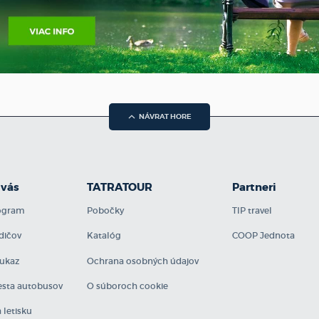
NÁVRAT HORE
 vás
TATRATOUR
Partneri
rogram
Pobočky
TIP travel
dičov
Katalóg
COOP Jednota
ukaz
Ochrana osobných údajov
sta autobusov
O súboroch cookie
 letisku