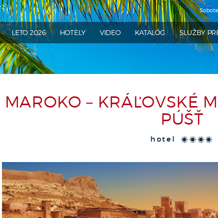
Sobot
ATRA
LETO 2026
HOTELY
VIDEO
KATALÓG
SLUŽBY PR
MAROKO – KRÁĽOVSKÉ M
PÚŠŤ
hotel
****