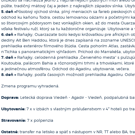
púšte, tradičný mätový čaj a jeden z najkrajších západov slnka. Ubyt
5. deň »
Pôsobivý východ slnka, plný meniacich sa farieb pieskových d
odchod ku kaňonu Todra, cestou lemovanou oázami a početnými k
so štvorcovým pôdorysom bez vonkajších okien, až do mesta Ouarz
vďaka festivalu ruží, ktorý sa tu každoročne organizuje. Ubytovanie a 
6. deň »
Raňajky, Ouarzazate bolo kedysi križovatkou pre afrických o
dediny Ait Ben Haddou, ktorá je dnes zapísaná na zozname UNESCO a
prehliadka exteriérov filmového štúdia. Cesta pohorím Atlas, zastávk
n’Tichka s panoramatickým výhľadom. Príchod do Marrakéša, ubytov
7. deň »
Raňajky, celodenná prehliadka „Červeného mesta“ s pulzu
Koutoubia, palácom Bahia a rôznorodými trhmi a trhoviskami, ktoré
a jedinečnou atmosférou. Odchod do Agadiru, ubytovanie, večera.
8. deň »
Raňajky, podľa časových možností prehliadka Agadiru. Odlet
Zmena programu vyhradená.
Doprava:
Letecká doprava Viedeň - Agadir - Viedeň, podpalubná bat
Ubytovanie:
7 x v izbách s vlastným príslušenstvom v 4* hoteli po tr
Stravovanie:
7 x polpenzia
Ostatné:
transfer na letisko a späť s nástupom v NR, TT alebo BA, tran