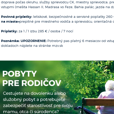
doprava počas okruhu, služby sprievodcu CK, miestny sprievodca, p
vstupmi (mešita Hassan II, Madrasa vo Feze, Bahia palác, jazda na 
Povinné príplatky:
letiskové, bezpečnostné a servisné poplatky 26
na mieste»
prepitné pre miestneho vodiča a sprievodcu, orientačná 
Priplatky:
za 1 / 1 izbu 285 € / osoba / 7 nocí
Poznámka:
UPOZORNENIE:
Potrebný pas platný 6 mesiacov od vstup
dokladoch nájdete na stránke mzv.sk