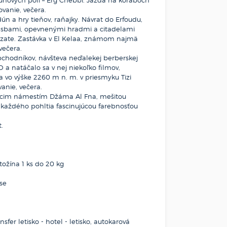
ovanie, večera.
ún a hry tieňov, raňajky. Návrat do Erfoudu,
asbami, opevnenými hradmi a citadelami
azate. Zastávka v El Kelaa, známom najmä
večera.
bchodníkov, návšteva neďalekej berberskej
 natáčalo sa v nej niekoľko filmov,
a vo výške 2260 m n. m. v priesmyku Tizi
anie, večera.
júcim námestím Džáma Al Fna, mešitou
 každého pohltia fascinujúcou farebnosťou
.
ožína 1 ks do 20 kg
ase
sfer letisko - hotel - letisko, autokarová