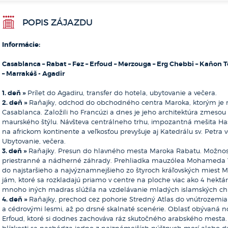
Tento hotel si práve {looking}
{count}
{users}.
POPIS ZÁJAZDU
Informácie:
Casablanca – Rabat – Fez – Erfoud – Merzouga – Erg Chebbi – Kaňon T
– Marrakéš - Agadir
1. deň »
Prílet do Agadiru, transfer do hotela, ubytovanie a večera.
2. deň »
Raňajky, odchod do obchodného centra Maroka, ktorým je m
Casablanca. Založili ho Francúzi a dnes je jeho architektúra zmeso
maurského štýlu. Návšteva centrálneho trhu, impozantná mešita Hass
na africkom kontinente a veľkosťou prevyšuje aj Katedrálu sv. Petra 
Ubytovanie, večera.
3. deň »
Raňajky. Presun do hlavného mesta Maroka Rabatu. Možnosť 
priestranné a nádherné záhrady. Prehliadka mauzólea Mohameda V.
do najstaršieho a najvýznamnejšieho zo štyroch kráľovských miest M
jám, ktoré sa rozkladajú priamo v centre na ploche viac ako 4 hektár
mnoho iných madras slúžila na vzdelávanie mladých islamských chl
4. deň »
Raňajky, prechod cez pohorie Stredný Atlas do vnútrozemi
a cédrovými lesmi, až po drsné skalnaté scenérie. Oblasť obývaná
Erfoud, ktoré si dodnes zachováva ráz skutočného arabského mesta.
blízkosti sa nachádza jedno z najznámejších púštnych morí alebo d