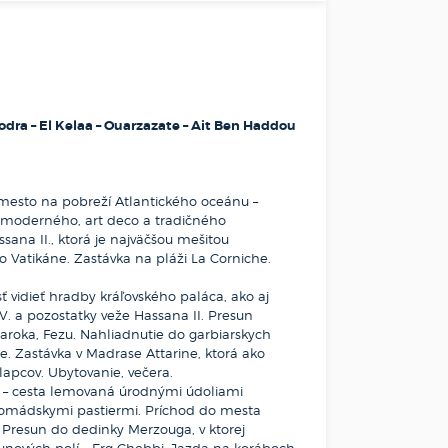
odra – El Kelaa – Ouarzazate – Ait Ben Haddou
esto na pobreží Atlantického oceánu –
u moderného, art deco a tradičného
ana II., ktorá je najväčšou mešitou
vo Vatikáne. Zastávka na pláži La Corniche.
vidieť hradby kráľovského paláca, ako aj
 a pozostatky veže Hassana II. Presun
aroka, Fezu. Nahliadnutie do garbiarskych
e. Zastávka v Madrase Attarine, ktorá ako
apcov. Ubytovanie, večera.
a – cesta lemovaná úrodnými údoliami
 nomádskymi pastiermi. Príchod do mesta
 Presun do dedinky Merzouga, v ktorej
unových polí – Erg Chebbi. Jazda na koráboch