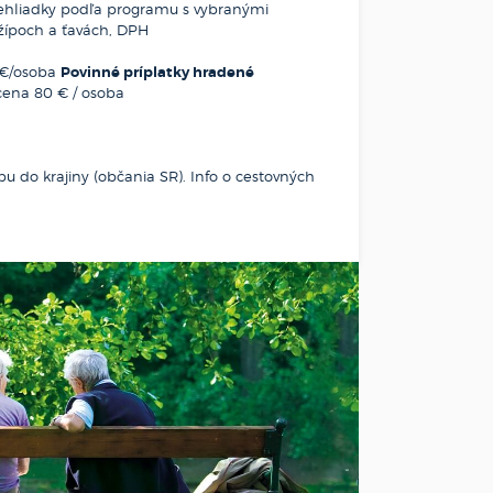
rehliadky podľa programu s vybranými
dźípoch a ťavách, DPH
0 €/osoba
Povinné príplatky hradené
cena 80 € / osoba
u do krajiny (občania SR). Info o cestovných