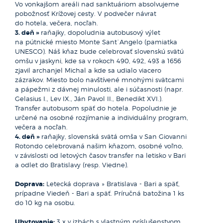
Vo vonkajšom areáli nad sanktuáriom absolvujeme
pobožnosť Krížovej cesty. V podvečer návrat
do hotela, večera, nocľah.
3. deň »
raňajky, dopoludnia autobusový výlet
na pútnické miesto Monte Sant´Angelo (pamiatka
UNESCO). Náš kňaz bude celebrovať slovenskú svätú
omšu v jaskyni, kde sa v rokoch 490, 492, 493 a 1656
zjavil archanjel Michal a kde sa udialo viacero
zázrakov. Miesto bolo navštívené mnohými svätcami
a pápežmi z dávnej minulosti, ale i súčasnosti (napr.
Gelasius I., Lev IX., Ján Pavol II., Benedikt XVI.).
Transfer autobusom späť do hotela. Popoludnie je
určené na osobné rozjímanie a individuálny program,
večera a nocľah.
4. deň »
raňajky, slovenská svätá omša v San Giovanni
Rotondo celebrovaná našim kňazom, osobné voľno,
v závislosti od letových časov transfer na letisko v Bari
a odlet do Bratislavy (resp. Viedne).
Doprava:
Letecká doprava » Bratislava - Bari a späť,
prípadne Viedeň - Bari a späť. Príručná batožina 1 ks
do 10 kg na osobu.
Ubytovanie:
3 x v izbách s vlastným príslušenstvom