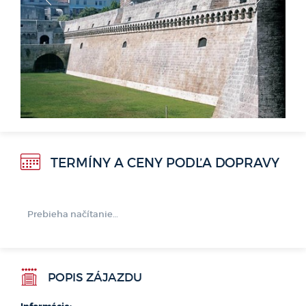
<
>
TERMÍNY A CENY PODĽA DOPRAVY
Prebieha načítanie…
Tento hotel si práve {looking}
{count}
{users}.
POPIS ZÁJAZDU