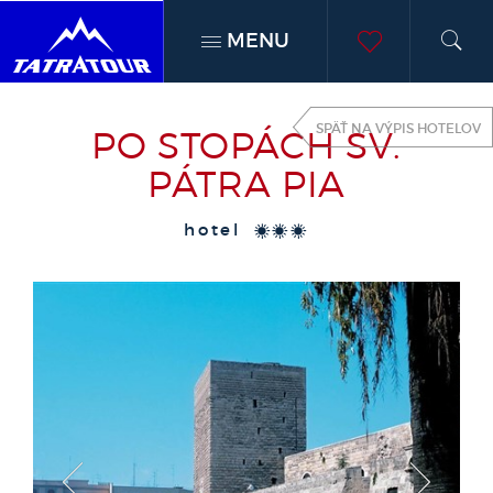
MENU
h
moje
SPÄŤ NA VÝPIS HOTELOV
PO STOPÁCH SV.
obľúben
PÁTRA PIA
hotel
***