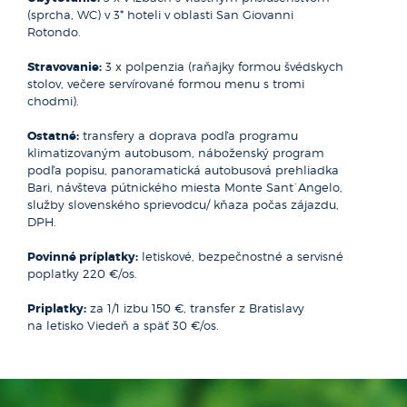
(sprcha, WC) v 3* hoteli v oblasti San Giovanni
Rotondo.
Stravovanie:
3 x polpenzia (raňajky formou švédskych
stolov, večere servírované formou menu s tromi
chodmi).
Ostatné:
transfery a doprava podľa programu
klimatizovaným autobusom, náboženský program
podľa popisu, panoramatická autobusová prehliadka
Bari, návšteva pútnického miesta Monte Sant´Angelo,
služby slovenského sprievodcu/ kňaza počas zájazdu,
DPH.
Povinné príplatky:
letiskové, bezpečnostné a servisné
poplatky 220 €/os.
Priplatky:
za 1/1 izbu 150 €, transfer z Bratislavy
na letisko Viedeň a späť 30 €/os.