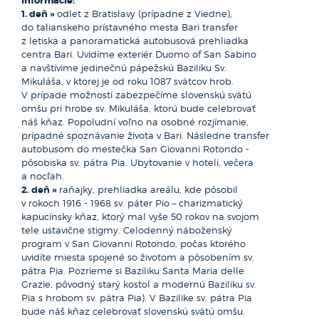
Informácie:
1. deň »
odlet z Bratislavy (prípadne z Viedne),
do talianskeho prístavného mesta Bari transfer
z letiska a panoramatická autobusová prehliadka
centra Bari. Uvidíme exteriér Duomo of San Sabino
a navštívime jedinečnú pápežskú Baziliku Sv.
Mikuláša, v ktorej je od roku 1087 svätcov hrob.
V prípade možnosti zabezpečíme slovenskú svätú
omšu pri hrobe sv. Mikuláša, ktorú bude celebrovať
náš kňaz. Popoludní voľno na osobné rozjímanie,
prípadné spoznávanie života v Bari. Následne transfer
autobusom do mestečka San Giovanni Rotondo -
pôsobiska sv. pátra Pia. Ubytovanie v hoteli, večera
a nocľah.
2. deň »
raňajky, prehliadka areálu, kde pôsobil
v rokoch 1916 - 1968 sv. páter Pio – charizmatický
kapucínsky kňaz, ktorý mal vyše 50 rokov na svojom
tele ustavične stigmy. Celodenný náboženský
program v San Giovanni Rotondo, počas ktorého
uvidíte miesta spojené so životom a pôsobením sv.
pátra Pia. Pozrieme si Baziliku Santa Maria delle
Grazie, pôvodný starý kostol a modernú Baziliku sv.
Pia s hrobom sv. pátra Pia). V Bazilike sv. pátra Pia
bude náš kňaz celebrovať slovenskú svätú omšu.