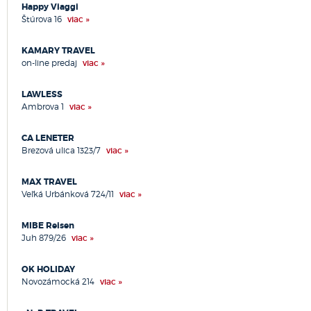
Happy Viaggi
Nová Dubnica
Štúrova 16
viac »
Nováky
Nové Mesto nad Váhom
KAMARY TRAVEL
on-line predaj
Nové Zámky
viac »
Ochodnica
LAWLESS
Olomouc
Ambrova 1
viac »
Opava
Ostrava
CA LENETER
Partizánske
Brezová ulica 1323/7
viac »
Pezinok
Piešťany
MAX TRAVEL
Poprad
Veľká Urbánková 724/11
viac »
Považská Bystrica
Praha
MIBE Reisen
Juh 879/26
viac »
Prešov
Prievidza
OK HOLIDAY
Prostějov
Novozámocká 214
viac »
Pruské
Púchov