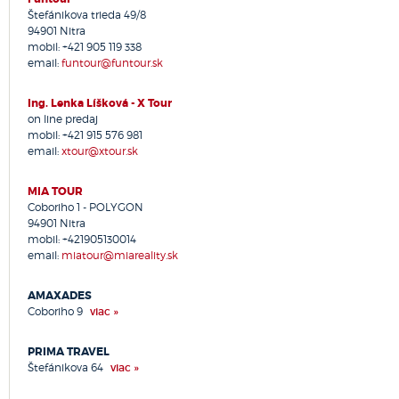
Lednické Rovne
Štefánikova trieda 49/8
Lehota pri Nitre
94901 Nitra
mobil:
+421 905 119 338
Levice
email:
funtour@funtour.sk
Levoča
Lipany
Ing. Lenka Líšková - X Tour
Liptovská Osada
on line predaj
Liptovský Mikuláš
mobil:
+421 915 576 981
email:
xtour@xtour.sk
Lučenec
Lutila
MIA TOUR
Malacky
Coboriho 1 - POLYGON
Malinovo
94901 Nitra
Martin
mobil:
+421905130014
Medzilaborce
email:
miatour@miareality.sk
Michalovce
AMAXADES
Moldava nad Bodvou
Coboriho 9
viac »
Myjava
Námestovo
PRIMA TRAVEL
Nitra
Štefánikova 64
viac »
Nitrianske Pravno
Nová Baňa