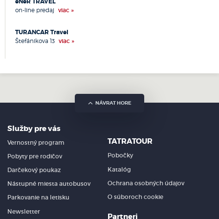
eNeR TRAVEL
Rajec
on-line predaj
viac »
Revúca
Rimavská Sobota
TURANCAR Travel
Rožňava
Štefánikova 13
viac »
Rožnov pod Radhoštěm
Ruskov
Ružomberok
Sabinov
Senec
NÁVRAT HORE
Senica
Sereď
Služby pre vás
Skalica
Slavičín
TATRATOUR
Vernostný program
Sliač
Pobočky
Pobyty pre rodičov
Slovenská Ľupča
Katalóg
Darčekový poukaz
Snina
Ochrana osobných údajov
Nástupné miesta autobusov
Sobrance
Spišská Nová Ves
O súboroch cookie
Parkovanie na letisku
Stará Lesná
Newsletter
Partneri
Stará Ľubovňa