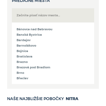
PREDAJNÉ MIESTA
Bánovce nad Bebravou
Banská Bystrica
Bardejov
Bernolákovo
Bojnice
Bratislava
Brezno
Brezová pod Bradlom
Brno
Břeclav
Bytča
Čadca
Detva
NITRA
NAŠE NAJBLIŽŠIE POBOČKY
Dolný Kubín
Dubnica nad Váhom