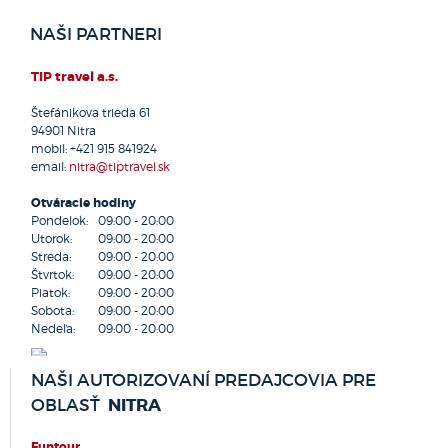
Dunajská Streda
NAŠI PARTNERI
Galanta
Handlová
TIP travel a.s.
Hlohovec
Štefánikova trieda 61
Hnúšťa
94901
Nitra
Holíč
mobil:
+421 915 841924
Hriňová
email:
nitra@tiptravel.sk
Humenné
Otváracie hodiny
Chocholná - Velčice
Pondelok:
09:00 - 20:00
Kežmarok
Utorok:
09:00 - 20:00
Kolárovo
Streda:
09:00 - 20:00
Komárno
Štvrtok:
09:00 - 20:00
Piatok:
09:00 - 20:00
Komjatice
Sobota:
09:00 - 20:00
Košice
Nedeľa:
09:00 - 20:00
Kráľovský Chlmec
Kremnica
NAŠI AUTORIZOVANÍ PREDAJCOVIA PRE
Krupina
NITRA
OBLASŤ
Kurima
Kysucké Nové Mesto
Funtour