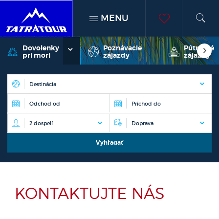
MENU
h
moje
Dovolenky
Poznávacie
Pútnické
pri mori
zájazdy
zájazdy
obľúben
KONTAKTUJTE NÁS