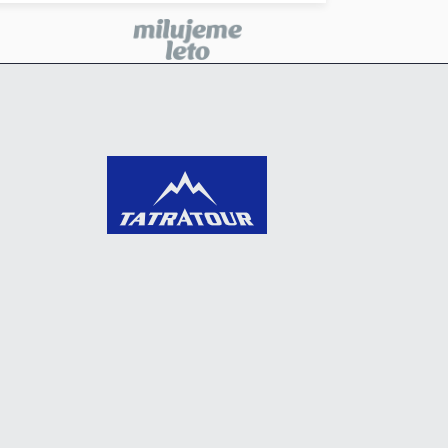
ednické Rovne
ehota pri Nitre
evice
evoča
ipany
iptovská Osada
iptovský Mikuláš
učenec
utila
alacky
alinovo
artin
edzilaborce
ichalovce
oldava nad Bodvou
yjava
ámestovo
itra
itrianske Pravno