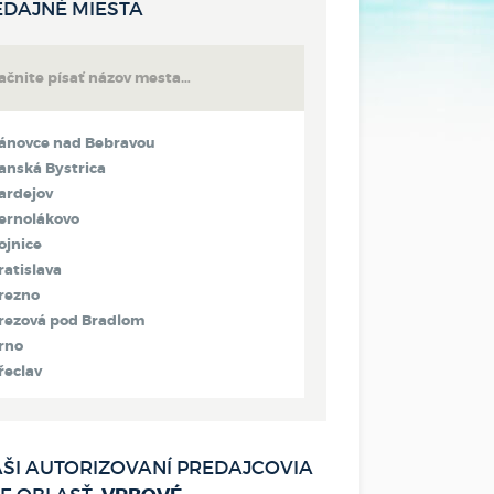
EDAJNÉ MIESTA
ánovce nad Bebravou
anská Bystrica
ardejov
ernolákovo
ojnice
ratislava
rezno
rezová pod Bradlom
rno
řeclav
ytča
adca
etva
ŠI AUTORIZOVANÍ PREDAJCOVIA
olný Kubín