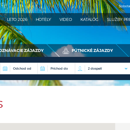
Sobot
ATRA
LETO 2026
HOTELY
VIDEO
KATALÓG
SLUŽBY PR
OZNÁVACIE ZÁJAZDY
PÚTNICKÉ ZÁJAZDY
S