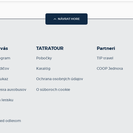
L
L
L
NÁVRAT HORE
L
L
L
L
 vás
TATRATOUR
Partneri
L
rogram
Pobočky
TIP travel
L
M
dičov
Katalóg
COOP Jednota
M
ukaz
Ochrana osobných údajov
M
M
sta autobusov
O súboroch cookie
M
 letisku
M
M
N
N
red odletom
N