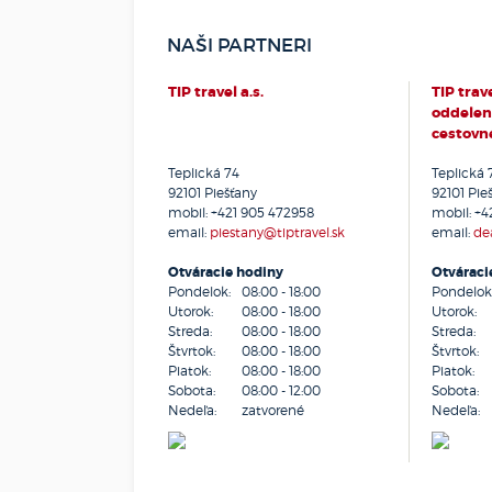
NAŠI PARTNERI
TIP travel a.s.
TIP trave
oddeleni
cestovn
Teplická 74
Teplická 
92101
Piešťany
92101
Pie
mobil:
+421 905 472958
mobil:
+4
email:
piestany@tiptravel.sk
email:
dea
Otváracie hodiny
Otváraci
Pondelok:
08:00 - 18:00
Pondelok
Utorok:
08:00 - 18:00
Utorok:
Streda:
08:00 - 18:00
Streda:
Štvrtok:
08:00 - 18:00
Štvrtok:
Piatok:
08:00 - 18:00
Piatok:
Sobota:
08:00 - 12:00
Sobota:
Nedeľa:
zatvorené
Nedeľa: