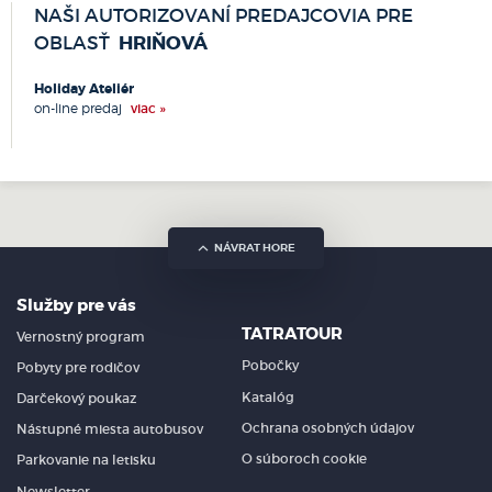
NAŠI AUTORIZOVANÍ PREDAJCOVIA PRE
Dunajská Streda
HRIŇOVÁ
OBLASŤ
Galanta
Handlová
Holiday Ateliér
Hlohovec
on-line predaj
viac »
Hnúšťa
Holíč
Hriňová
Humenné
Chocholná - Velčice
NÁVRAT HORE
Kežmarok
Kolárovo
Komárno
Služby pre vás
Komjatice
TATRATOUR
Vernostný program
Košice
Pobočky
Pobyty pre rodičov
Kráľovský Chlmec
Katalóg
Darčekový poukaz
Kremnica
Krupina
Ochrana osobných údajov
Nástupné miesta autobusov
Kurima
O súboroch cookie
Parkovanie na letisku
Kysucké Nové Mesto
Newsletter