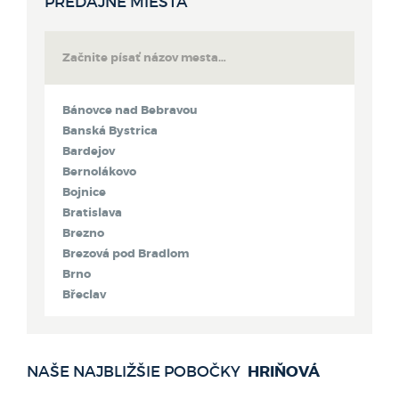
PREDAJNÉ MIESTA
Bánovce nad Bebravou
Banská Bystrica
Bardejov
Bernolákovo
Bojnice
Bratislava
Brezno
Brezová pod Bradlom
Brno
Břeclav
Bytča
Čadca
Detva
HRIŇOVÁ
NAŠE NAJBLIŽŠIE POBOČKY
Dolný Kubín
Dubnica nad Váhom