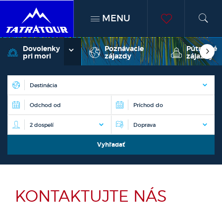
MENU
h
moje
Dovolenky
Poznávacie
Pútnické
pri mori
zájazdy
zájazdy
obľúben
KONTAKTUJTE NÁS