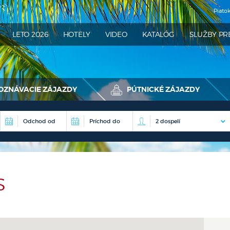
Piato
ATRA
LETO 2026
HOTELY
VIDEO
KATALÓG
SLUŽBY PR
OZNÁVACIE ZÁJAZDY
PÚTNICKÉ ZÁJAZDY
S