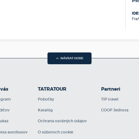
PR
D
D
IDE
G
Fra
H
H
H
H
H
H
NÁVRAT HORE
C
K
K
K
 vás
TATRATOUR
Partneri
K
rogram
Pobočky
TIP travel
K
K
dičov
Katalóg
COOP Jednota
K
ukaz
Ochrana osobných údajov
K
K
sta autobusov
O súboroch cookie
K