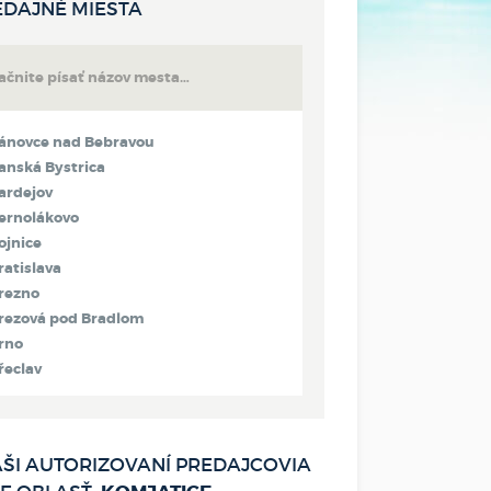
EDAJNÉ MIESTA
ánovce nad Bebravou
anská Bystrica
ardejov
ernolákovo
ojnice
ratislava
rezno
rezová pod Bradlom
rno
řeclav
ytča
adca
etva
ŠI AUTORIZOVANÍ PREDAJCOVIA
olný Kubín