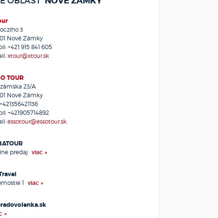
NOVÉ ZÁMKY
E OBLASŤ
ubnica nad Váhom
unajská Streda
our
alanta
ocziho 3
andlová
01 Nové Zámky
lohovec
il:
+421 915 841 605
il:
xtour@xtour.sk
núšťa
olíč
SO TOUR
riňová
zámska 23/A
umenné
01 Nové Zámky
hocholná - Velčice
+421356421136
il:
+421905714892
ežmarok
il:
essotour@essotour.sk
olárovo
omárno
BATOUR
omjatice
line predaj
viac »
ošice
ráľovský Chlmec
Travel
remnica
omostie 1
viac »
rupina
urima
radovolenka.sk
c »
ysucké Nové Mesto