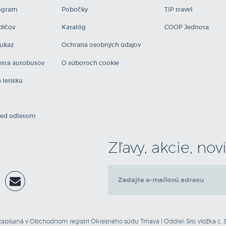
N
rogram
Pobočky
TIP travel
N
N
dičov
Katalóg
COOP Jednota
N
ukaz
Ochrana osobných údajov
N
O
sta autobusov
O súboroch cookie
O
 letisku
O
O
P
red odletom
P
P
P
Zľavy, akcie, no
P
P
P
P
P
P
zapísaná v Obchodnom registri Okresného súdu Trnava | Oddiel: Sro, vložka c. 3
P