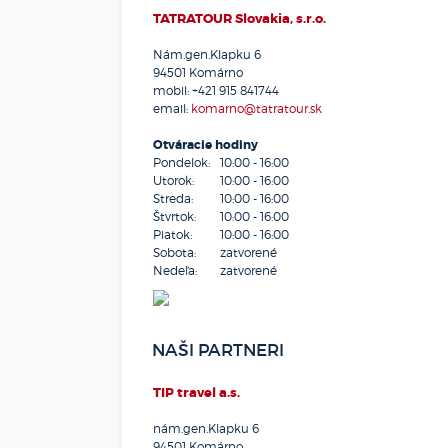
TATRATOUR Slovakia, s.r.o.
Nám.gen.Klapku 6
94501 Komárno
mobil:
+421 915 841744
email:
komarno@tatratour.sk
Otváracie hodiny
Pondelok:
10:00 - 16:00
Utorok:
10:00 - 16:00
Streda:
10:00 - 16:00
Štvrtok:
10:00 - 16:00
Piatok:
10:00 - 16:00
Sobota:
zatvorené
Nedeľa:
zatvorené
NAŠI PARTNERI
TIP travel a.s.
nám.gen.Klapku 6
94501
Komárno