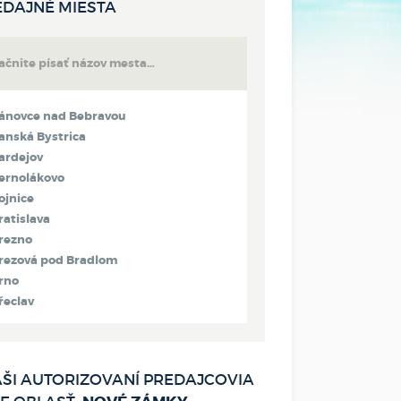
EDAJNÉ MIESTA
ánovce nad Bebravou
anská Bystrica
ardejov
ernolákovo
ojnice
ratislava
rezno
rezová pod Bradlom
rno
řeclav
ytča
adca
etva
ŠI AUTORIZOVANÍ PREDAJCOVIA
olný Kubín