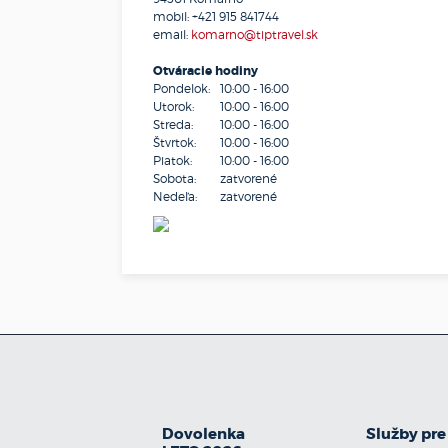
mobil:
+421 915 841744
email:
komarno@tiptravel.sk
Otváracie hodiny
Pondelok:
10:00 - 16:00
Utorok:
10:00 - 16:00
Streda:
10:00 - 16:00
Štvrtok:
10:00 - 16:00
Piatok:
10:00 - 16:00
Sobota:
zatvorené
Nedeľa:
zatvorené
Dovolenka
Služby pre