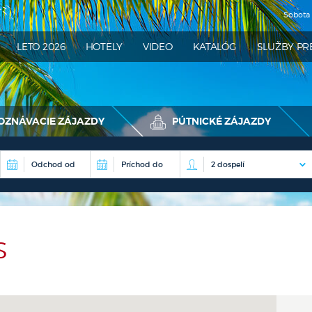
Sobota
ATRA
LETO 2026
HOTELY
VIDEO
KATALÓG
SLUŽBY PR
OZNÁVACIE ZÁJAZDY
PÚTNICKÉ ZÁJAZDY
S