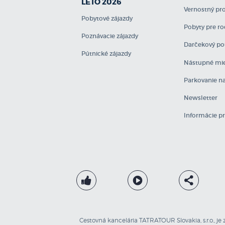
LETO 2026
Vernostný p
Pobytové zájazdy
Pobyty pre ro
Poznávacie zájazdy
Darčekový po
Pútnické zájazdy
Nástupné mie
Parkovanie na
Newsletter
Informácie p
Cestovná kancelária TATRATOUR Slovakia, s.r.o., je 