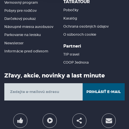
TATRATOUR
Vernostný program
Stará Turá
Pobočky
Pobyty pre rodičov
Stropkov
Katalóg
Darčekový poukaz
Stupava
Sučany
Ochrana osobných údajov
Nástupné miesta autobusov
Svätý Jur
O súboroch cookie
Parkovanie na letisku
Svidník
Newsletter
Partneri
Svit
Informácie pred odletom
Šahy
TIP travel
Šaľa
COOP Jednota
Šamorín
Šaštín-Stráže
Zľavy, akcie, novinky a last minute
Špačince
Štúrovo
PRIHLÁSIŤ E-MAIL
Šurany
Topoľčany
Tornaľa
Trebišov
Trenčianska Teplá
Trenčianske Teplice