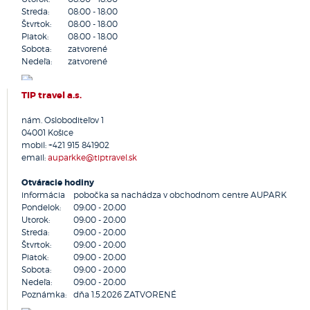
Streda:
08:00 - 18:00
Nová Dubnica
Štvrtok:
08:00 - 18:00
Nováky
Piatok:
08:00 - 18:00
Nové Mesto nad Váhom
Sobota:
zatvorené
Nedeľa:
zatvorené
Nové Zámky
Ochodnica
TIP travel a.s.
Olomouc
Opava
nám. Osloboditeľov 1
Ostrava
04001
Košice
Partizánske
mobil:
+421 915 841902
email:
auparkke@tiptravel.sk
Pezinok
Piešťany
Otváracie hodiny
Poprad
informácia
pobočka sa nachádza v
obchodnom centre AUPARK
Považská Bystrica
Pondelok:
09:00 - 20:00
Utorok:
09:00 - 20:00
Praha
Streda:
09:00 - 20:00
Prešov
Štvrtok:
09:00 - 20:00
Prievidza
Piatok:
09:00 - 20:00
Sobota:
Prostějov
09:00 - 20:00
Nedeľa:
09:00 - 20:00
Pruské
Poznámka:
dňa 1.5.2026 ZATVORENÉ
Púchov