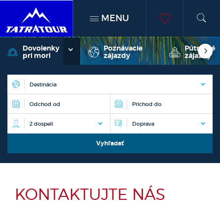
MENU
h
moje
Dovolenky
Poznávacie
Pútnické
pri mori
zájazdy
zájazdy
obľúben
KONTAKTUJTE NÁS