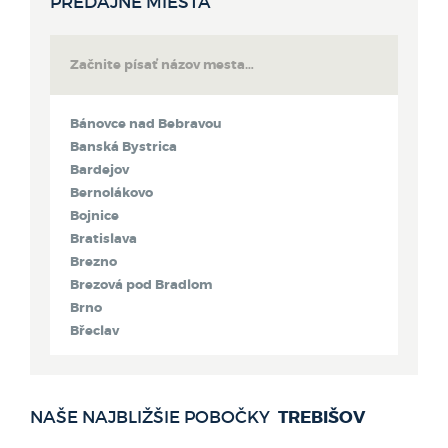
PREDAJNÉ MIESTA
Bánovce nad Bebravou
Banská Bystrica
Bardejov
Bernolákovo
Bojnice
Bratislava
Brezno
Brezová pod Bradlom
Brno
Břeclav
Bytča
Čadca
Detva
TREBIŠOV
NAŠE NAJBLIŽŠIE POBOČKY
Dolný Kubín
Dubnica nad Váhom