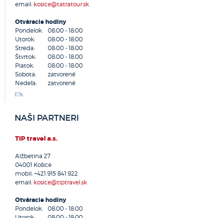
email:
kosice@tatratour.sk
Lednické Rovne
Lehota pri Nitre
Otváracie hodiny
Levice
Pondelok:
08:00 - 18:00
Levoča
Utorok:
08:00 - 18:00
Streda:
08:00 - 18:00
Lipany
Štvrtok:
08:00 - 18:00
Liptovská Osada
Piatok:
08:00 - 18:00
Liptovský Mikuláš
Sobota:
zatvorené
Nedeľa:
Lučenec
zatvorené
Lutila
Malacky
NAŠI PARTNERI
Malinovo
Martin
TIP travel a.s.
Medzilaborce
Michalovce
Alžbetina 27
Moldava nad Bodvou
04001
Košice
Myjava
mobil:
+421 915 841 922
email:
kosice@tiptravel.sk
Námestovo
Nitra
Otváracie hodiny
Nitrianske Pravno
Pondelok:
08:00 - 18:00
Utorok:
Nová Baňa
08:00 - 18:00