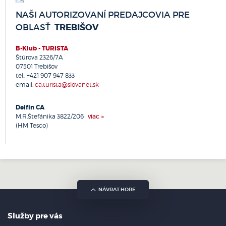
Rajec
NAŠI AUTORIZOVANÍ PREDAJCOVIA PRE
Revúca
TREBIŠOV
OBLASŤ
Rimavská Sobota
Rožňava
B-Klub - TURISTA
Rožnov pod Radhoštěm
Štúrova 2326/7A
Ruskov
07501 Trebišov
Ružomberok
tel.:
+421 907 947 833
email:
ca.turista@slovanet.sk
Sabinov
Senec
Delfín CA
Senica
M.R.Štefánika 3822/206
viac »
Sereď
(HM Tesco)
Skalica
Slavičín
Sliač
Slovenská Ľupča
Snina
NÁVRAT HORE
Sobrance
Spišská Nová Ves
Stará Lesná
Služby pre vás
Stará Ľubovňa