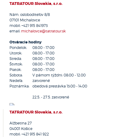
TATRATOUR Slovakia, s.r.o.
Dunajská Streda
Galanta
Nám. osloboditeľov 8/8
07101 Michalovce
Handlová
mobil:
+421 915 841973
Hlohovec
email:
michalovce@tatratour.sk
Hnúšťa
Holíč
Otváracie hodiny
Pondelok:
08:00 - 17:00
Hriňová
Utorok:
08:00 - 17:00
Humenné
Streda:
08:00 - 17:00
Chocholná - Velčice
Štvrtok:
08:00 - 17:00
Piatok:
Kežmarok
08:00 - 17:00
Sobota:
V párnom týždni: 08:00 - 12:00
Kolárovo
Nedeľa:
zatvorené
Komárno
Poznámka:
obedová prestávka 13:00 - 14:00
Komjatice
22.5. - 27.5. zatvorené
Košice
Kráľovský Chlmec
TATRATOUR Slovakia, s.r.o.
Kremnica
Krupina
Alžbetina 27
Kurima
04001 Košice
Kysucké Nové Mesto
mobil:
+421 915 841 922