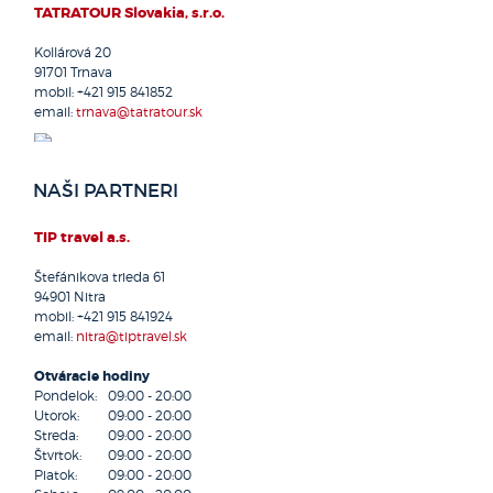
TATRATOUR Slovakia, s.r.o.
Dunajská Streda
Galanta
Kollárová 20
91701 Trnava
Handlová
mobil:
+421 915 841852
Hlohovec
email:
trnava@tatratour.sk
Hnúšťa
Holíč
Hriňová
NAŠI PARTNERI
Humenné
Chocholná - Velčice
TIP travel a.s.
Kežmarok
Kolárovo
Štefánikova trieda 61
94901
Nitra
Komárno
mobil:
+421 915 841924
Komjatice
email:
nitra@tiptravel.sk
Košice
Otváracie hodiny
Kráľovský Chlmec
Pondelok:
09:00 - 20:00
Kremnica
Utorok:
09:00 - 20:00
Krupina
Streda:
09:00 - 20:00
Kurima
Štvrtok:
09:00 - 20:00
Piatok:
09:00 - 20:00
Kysucké Nové Mesto