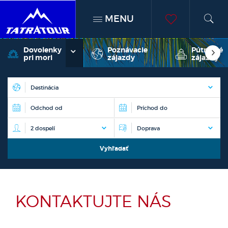
MENU
h
moje
Dovolenky
Poznávacie
Pútnické
pri mori
zájazdy
zájazdy
obľúben
KONTAKTUJTE NÁS