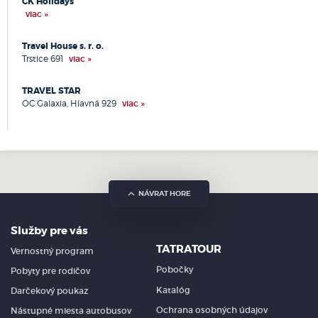
CK Holidays
Rajec
viac »
Revúca
Rimavská Sobota
Travel House s. r. o.
Rožňava
Trstice 691
viac »
Rožnov pod Radhoštěm
Ruskov
TRAVEL STAR
OC Galaxia, Hlavná 929
viac »
Ružomberok
Sabinov
Senec
Senica
Sereď
Skalica
NÁVRAT HORE
Slavičín
Sliač
Služby pre vás
Slovenská Ľupča
TATRATOUR
Vernostný program
Snina
Sobrance
Pobočky
Pobyty pre rodičov
Spišská Nová Ves
Katalóg
Darčekový poukaz
Stará Lesná
Ochrana osobných údajov
Nástupné miesta autobusov
Stará Ľubovňa