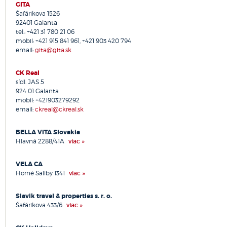
GITA
Nová Dubnica
Šafárikova 1526
92401 Galanta
Nováky
tel.:
+421 31 780 21 06
Nové Mesto nad Váhom
mobil:
+421 915 841 961, +421 903 420 794
Nové Zámky
email:
gita@gita.sk
Ochodnica
Olomouc
CK Real
Opava
sídl. JAS 5
924 01 Galanta
Ostrava
mobil:
+421903279292
Partizánske
email:
ckreal@ckreal.sk
Pezinok
Piešťany
BELLA VITA Slovakia
Poprad
Hlavná 2288/41A
viac »
Považská Bystrica
Praha
VELA CA
Horné Saliby 1341
viac »
Prešov
Prievidza
Slavik travel & properties s. r. o.
Prostějov
Šafárikova 433/6
viac »
Pruské
Púchov